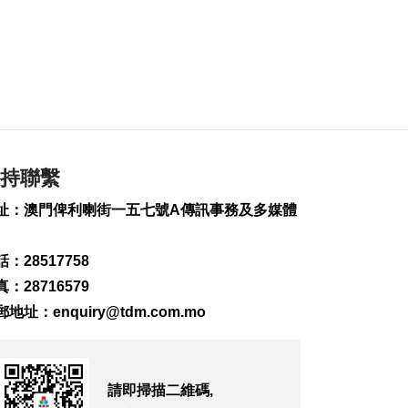
259
0
內地傳媒公司拜訪澳
廣視冀加強交流
2026-08-06 18:22
234
0
海南島附近低壓區不
排除移向南海北部
持聯繫
2026-08-06 17:58
341
0
址：澳門俾利喇街一五七號A傳訊事務及多媒體
黎以商停火執行情況
：28517758
以軍稱2兵遭襲身亡
2026-08-06 17:45
：28716579
152
0
郵地址：
enquiry@tdm.com.mo
筷子基7旬翁疑衝出馬
路遭巴士撞傷搶救
2026-08-06 17:38
請即掃描二維碼,
2576
0