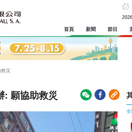
2026
首頁
新聞
節目
助救災
辦: 願協助救災
全