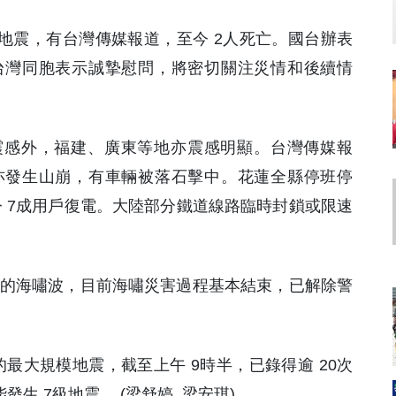
以上地震，有台灣傳媒報道，至今 2人死亡。國台辦表
台灣同胞表示誠摯慰問，將密切關注災情和後續情
震感外，福建、廣東等地亦震感明顯。台灣傳媒報
亦發生山崩，有車輛被落石擊中。花蓮全縣停班停
今 7成用戶復電。大陸部分鐵道線路臨時封鎖或限速
5米的海嘯波，目前海嘯災害過程基本結束，已解除警
生的最大規模地震，截至上午 9時半，已錄得逾 20次
生 7級地震。 (梁舒婷 梁安琪)