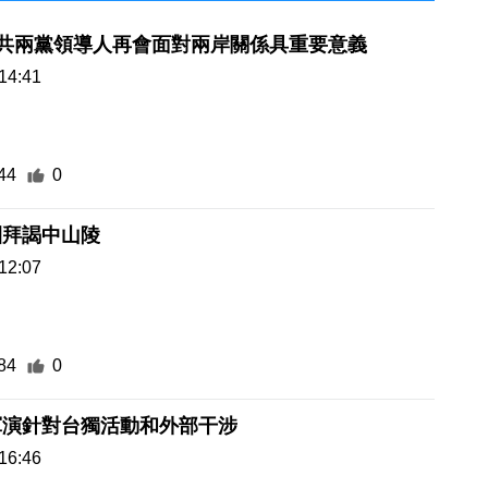
國共兩黨領導人再會面對兩岸關係具重要意義
14:41
44
0
團拜謁中山陵
12:07
84
0
軍演針對台獨活動和外部干涉
16:46