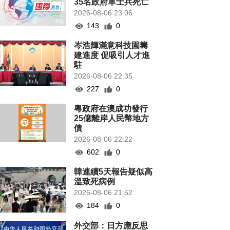
35名政府軍士兵死亡
2026-08-06 23:06
143
0
岑浩輝滿意科技園籌
建進度 促吸引人才進
駐
2026-08-06 22:35
227
0
粵政府在澳成功發行
25億離岸人民幣地方
債
2026-08-06 22:22
602
0
韓連續5天報告疑似高
溫致死病例
2026-08-06 21:52
184
0
外交部：日方應反思