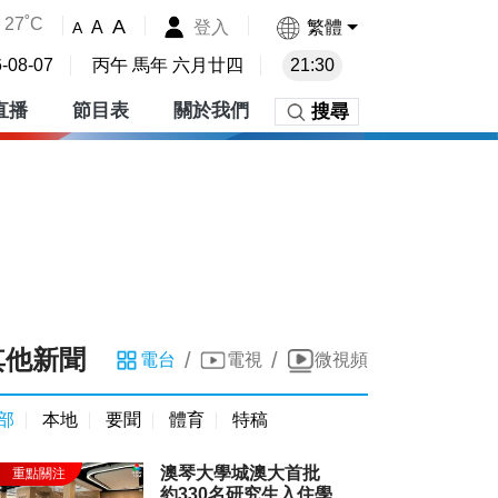
27˚C
A
登入
繁體
A
A
-08-07
丙午 馬年 六月廿四
21:30
直播
節目表
關於我們
搜尋
其他新聞
/
/
電台
電視
微視頻
部
本地
要聞
體育
特稿
澳琴大學城澳大首批
約330名研究生入住學