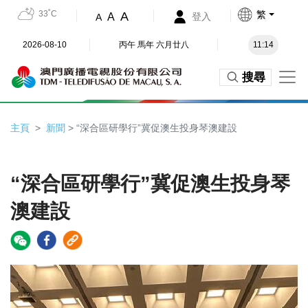
33˚C
繁
A
A
登入
A
2026-08-10
丙午 馬年 六月廿八
11:14
搜尋
主頁
新聞
> “深合區研學行”冀促澳生投身琴澳建設
“深合區研學行”冀促澳生投身琴
澳建設