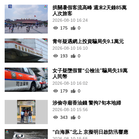
拱關暑假客流高峰 週末2天錄85萬
人次旅客
2026-08-10 16:24
175
0
青年疑遇網上投資騙局失9.1萬元
2026-08-10 16:10
193
0
女子疑墮假冒“公檢法”騙局失19萬
人民幣
2026-08-10 16:02
179
0
涉偷寺廟香油錢 警拘7旬本地婦
2026-08-10 15:56
343
0
“白海豚”北上 京擬明日啟防汛響應
2026-08-10 15:55