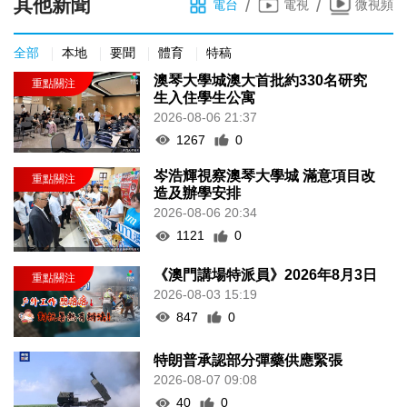
其他新聞
/
/
電台
電視
微視頻
全部
本地
要聞
體育
特稿
澳琴大學城澳大首批約330名研究
生入住學生公寓
2026-08-06 21:37
1267
0
岑浩輝視察澳琴大學城 滿意項目改
造及辦學安排
2026-08-06 20:34
1121
0
《澳門講場特派員》2026年8月3日
2026-08-03 15:19
847
0
特朗普承認部分彈藥供應緊張
2026-08-07 09:08
40
0