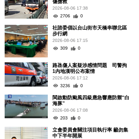
傷搶救
2026-08-06 17:38
2706
0
社諮委倡以台山街市天橋串聯北區
步行網
2026-08-06 17:15
309
0
路氹傷人案疑涉感情問題 司警拘
1內地漢明公布案情
2026-08-06 17:12
3236
0
閩啟動防颱風四級應急響應防禦“白
海豚”
2026-08-06 17:08
203
0
立會委員會關注項目執行率 籲勿集
中下半年開展