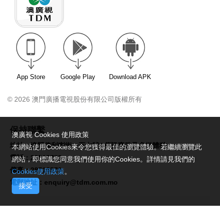
App Store
Google Play
Download APK
© 2026 澳門廣播電視股份有限公司版權所有
保持聯繫
澳廣視 Cookies 使用政策
地址：澳門俾利喇街一五七號A傳訊事務及多媒體科
本網站使用Cookies來令您獲得最佳的瀏覽體驗。若繼續瀏覽此
電話：28517758
網站，即標識您同意我們使用你的Cookies。詳情請見我們的
傳真：28716579
Cookies使用政策
。
電郵地址：
enquiry@tdm.com.mo
接受