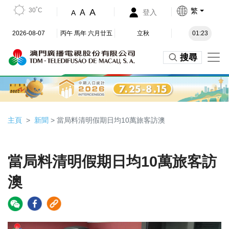
30˚C
繁
A
A
登入
A
2026-08-07
丙午 馬年 六月廿五
立秋
01:23
搜尋
主頁
新聞
> 當局料清明假期日均10萬旅客訪澳
當局料清明假期日均10萬旅客訪
澳