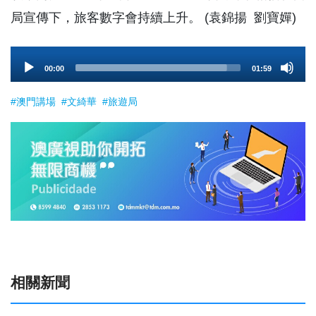
局宣傳下，旅客數字會持續上升。 (袁錦揚 劉寶嬋)
Audio
00:00
01:59
Player
#澳門講場
#文綺華
#旅遊局
相關新聞