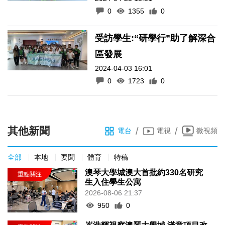
0
1355
0
受訪學生:“研學行”助了解深合
區發展
2024-04-03 16:01
0
1723
0
其他新聞
/
/
電台
電視
微視頻
全部
本地
要聞
體育
特稿
澳琴大學城澳大首批約330名研究
生入住學生公寓
2026-08-06 21:37
950
0