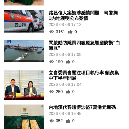
路氹傷人案疑涉感情問題 司警拘
1內地漢明公布案情
2026-08-06 17:12
3161
0
閩啟動防颱風四級應急響應防禦“白
海豚”
2026-08-06 17:08
190
0
立會委員會關注項目執行率 籲勿集
中下半年開展
2026-08-06 17:04
250
0
內地漢代客賭博涉盜7萬港元籌碼
2026-08-06 16:45
352
0