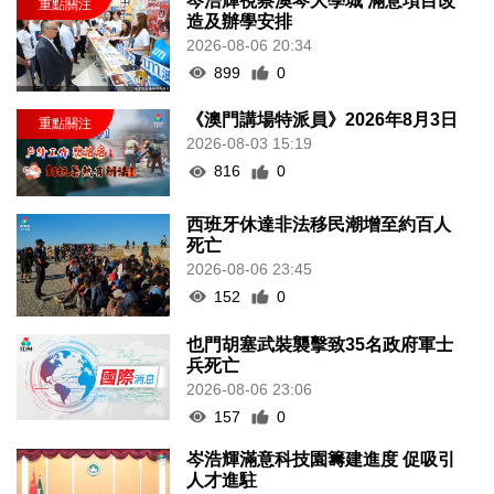
岑浩輝視察澳琴大學城 滿意項目改
造及辦學安排
2026-08-06 20:34
899
0
《澳門講場特派員》2026年8月3日
2026-08-03 15:19
816
0
西班牙休達非法移民潮增至約百人
死亡
2026-08-06 23:45
152
0
也門胡塞武裝襲擊致35名政府軍士
兵死亡
2026-08-06 23:06
157
0
岑浩輝滿意科技園籌建進度 促吸引
人才進駐