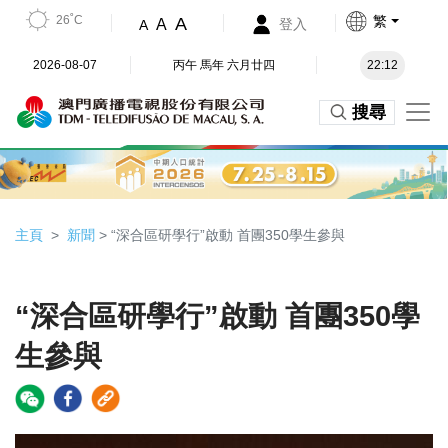
26˚C
繁
A
A
登入
A
2026-08-07
丙午 馬年 六月廿四
22:12
搜尋
主頁
新聞
> “深合區研學行”啟動 首團350學生參與
“深合區研學行”啟動 首團350學
生參與