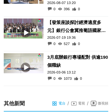
2026-08-07 13:20
0
396
0
【發策座談探討經濟適度多
元】銀行公會冀推葡語國家央
2026-07-19 19:36
行加入貨幣橋
0
527
0
3月底辦銀行專場配對 供逾190
個職缺
2026-03-06 13:12
0
1073
0
其他新聞
/
/
電台
電視
微視頻