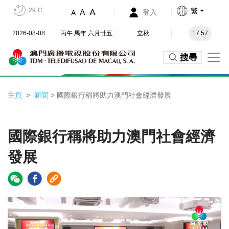
29˚C
繁
A
A
登入
A
2026-08-08
丙午 馬年 六月廿五
立秋
17:57
搜尋
主頁
新聞
> 國際銀行稱將助力澳門社會經濟發展
國際銀行稱將助力澳門社會經濟
發展
Video
Player