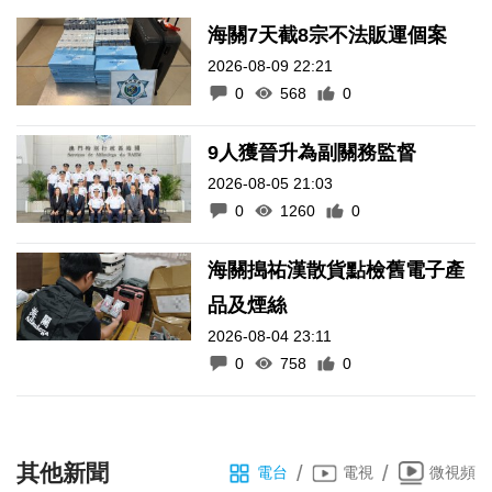
海關7天截8宗不法販運個案
2026-08-09 22:21
0
568
0
9人獲晉升為副關務監督
2026-08-05 21:03
0
1260
0
海關搗祐漢散貨點檢舊電子產
品及煙絲
2026-08-04 23:11
0
758
0
其他新聞
/
/
電台
電視
微視頻