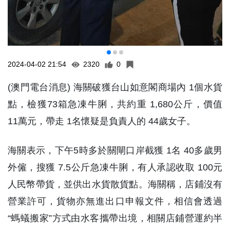
2024-04-02 21:54
2320
0
(澳門電台消息) 海關破獲台山如意閣商場內 1個水貨
點，檢獲73箱急凍牛脷，共約重 1,680公斤，價值
11萬元，帶走 1名懷疑是負責人的 44歲女子。
海關表示，下午5時多於關閘口岸截獲 1名 40多歲男
外僱，搜獲 7.5公斤急凍牛脷，有人承認收取 100元
人民幣帶貨，並供出水貨散貨點。海關稱，店鋪沒有
營業許可，貨物亦無進出口申報文件，相信會透過
“螞蟻搬家”方式由水客攜帶出境，相關店鋪營運約半