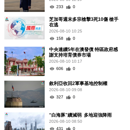
233
0
芝加哥週末多宗槍擊3死10傷 槍手
在逃
2026-08-10 10:25
158
0
中央連續5年在澳發債 特區政府感
謝支持培育債券市場
2026-08-10 10:17
606
0
敘利亞收回2軍事基地控制權
2026-08-10 09:08
327
0
“白海豚”續減弱 多地迎強降雨
2026-08-10 08:50
431
0