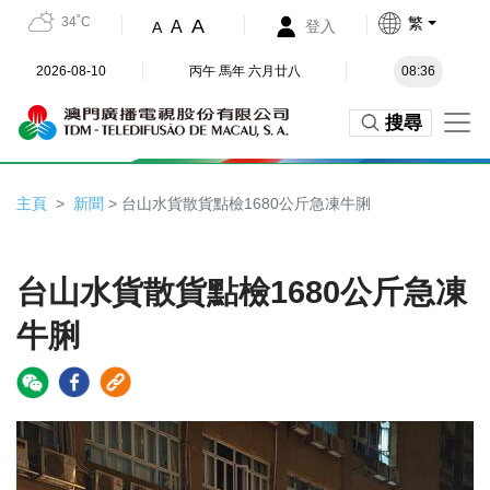
34˚C
繁
A
A
登入
A
2026-08-10
丙午 馬年 六月廿八
08:36
搜尋
主頁
新聞
> 台山水貨散貨點檢1680公斤急凍牛脷
台山水貨散貨點檢1680公斤急凍
牛脷