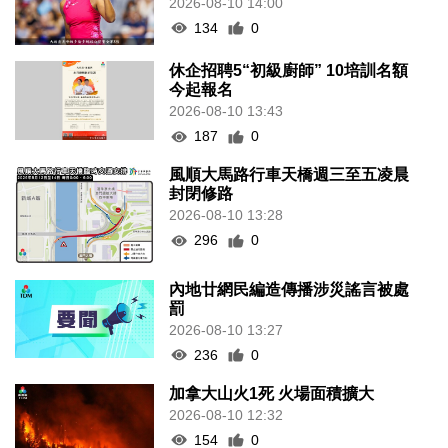
2026-08-10 14:00
134
0
休企招聘5“初級廚師” 10培訓名額
今起報名
2026-08-10 13:43
187
0
風順大馬路行車天橋週三至五凌晨
封閉修路
2026-08-10 13:28
296
0
內地廿網民編造傳播涉災謠言被處
罰
2026-08-10 13:27
236
0
加拿大山火1死 火場面積擴大
2026-08-10 12:32
154
0