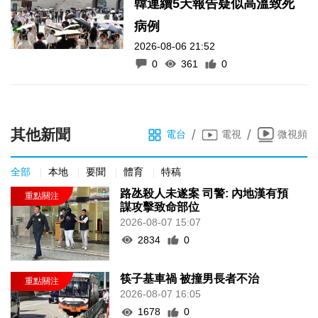
韓連續5天報告疑似高溫致死
病例
2026-08-06 21:52
0
361
0
其他新聞
/
/
電台
電視
微視頻
全部
本地
要聞
體育
特稿
路氹殺人未遂案 司警: 內地漢有預
謀攻擊致命部位
2026-08-07 15:07
2834
0
筷子基車禍 被撞男長者不治
2026-08-07 16:05
1678
0