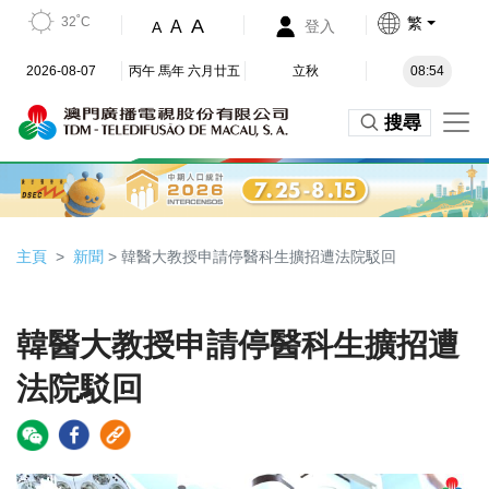
32˚C
繁
A
A
登入
A
2026-08-07
丙午 馬年 六月廿五
立秋
08:54
搜尋
主頁
新聞
> 韓醫大教授申請停醫科生擴招遭法院駁回
韓醫大教授申請停醫科生擴招遭
法院駁回