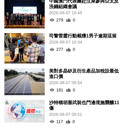
中國澳門代表團赴汶萊參與亞太反
洗錢組織會議
2026-08-07 10:49
279
0
司警雷霆行動截獲1男子逾期逗留
2026-08-07 10:34
277
0
美對多晶矽及衍生產品加稅設最低
進口價
2026-08-07 09:54
181
0
沙特稱胡塞武裝也門邊境施襲釀11
傷
2026-08-07 09:51
117
0