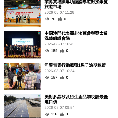
業界冀培訓專項認證導遊對接銀髮
旅遊市場
2026-08-07 11:28
70
0
中國澳門代表團赴汶萊參與亞太反
洗錢組織會議
2026-08-07 10:49
159
0
司警雷霆行動截獲1男子逾期逗留
2026-08-07 10:34
157
0
美對多晶矽及衍生產品加稅設最低
進口價
2026-08-07 09:54
116
0