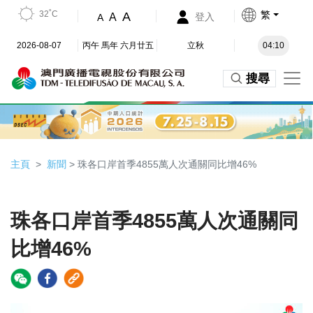
32˚C
繁
A
A
登入
A
2026-08-07
丙午 馬年 六月廿五
立秋
04:10
搜尋
主頁
新聞
> 珠各口岸首季4855萬人次通關同比增46%
珠各口岸首季4855萬人次通關同
比增46%