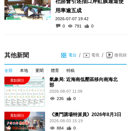
社諮會引述指口岸虹膜通道使
用率逾五成
2026-07-07 19:42
0
791
0
其他新聞
/
/
電台
電視
微視頻
全部
本地
要聞
體育
特稿
氣象局: 近海南低壓區移向南海北
部
2026-08-07 11:08
235
0
《澳門講場特派員》2026年8月3日
2026-08-03 15:19
884
0