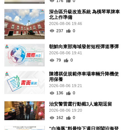
176
0
深合區升級改造系統 為橫琴單牌車
北上作準備
2026-08-06 19:46
237
0
朝鮮向東部海域發射短程彈道導彈
2026-08-06 19:41
79
0
陳禮祺促規範停車場車輛升降機使
用保養
2026-08-06 19:21
136
0
治安警雷霆行動截3人逾期逗留
2026-08-06 19:20
162
0
“白海豚”料最快下週日浙閩沿海登