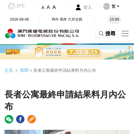
27˚C
繁
A
A
登入
A
2026-08-06
丙午 馬年 六月廿四
15:09
搜尋
主頁
新聞
> 長者公寓最終申請結果料月內公布
長者公寓最終申請結果料月內公
布
Video