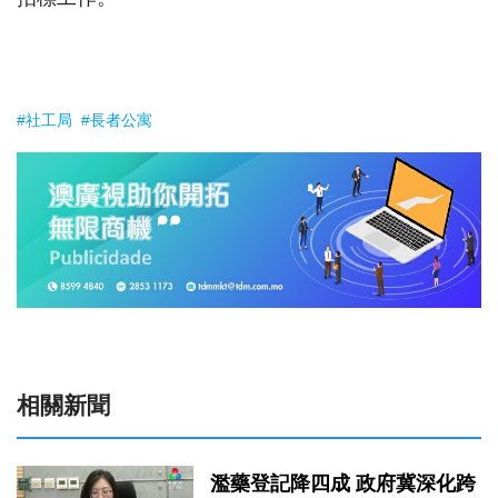
#社工局
#長者公寓
相關新聞
濫藥登記降四成 政府冀深化跨