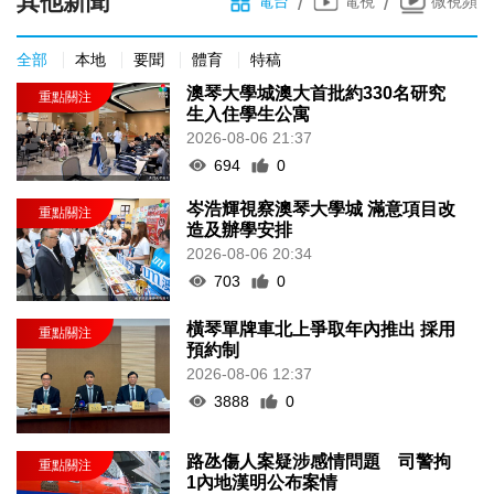
其他新聞
/
/
電台
電視
微視頻
全部
本地
要聞
體育
特稿
澳琴大學城澳大首批約330名研究
生入住學生公寓
2026-08-06 21:37
694
0
岑浩輝視察澳琴大學城 滿意項目改
造及辦學安排
2026-08-06 20:34
703
0
橫琴單牌車北上爭取年內推出 採用
預約制
2026-08-06 12:37
3888
0
路氹傷人案疑涉感情問題 司警拘
1內地漢明公布案情