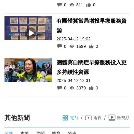
0
811
0
有團體冀當局增投早療服務資
源
2025-04-12 19:02
0
1599
0
團體冀自閉症早療服務投入更
多持續性資源
2025-04-12 13:31
0
3379
0
其他新聞
/
/
電台
電視
微視頻
全部
本地
要聞
體育
特稿