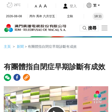
29˚C
繁
A
A
登入
A
2026-08-08
丙午 馬年 六月廿五
立秋
18:11
搜尋
主頁
新聞
> 有團體指自閉症早期診斷有成效
有團體指自閉症早期診斷有成效
Video
Player