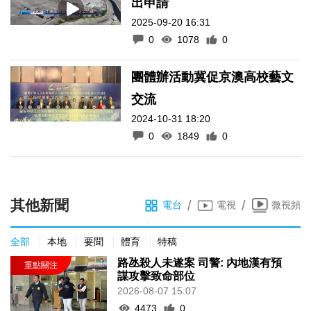
出申請
2025-09-20 16:31
0
1078
0
團體辦活動冀促京澳高校藝文
交流
2024-10-31 18:20
0
1849
0
其他新聞
/
/
電台
電視
微視頻
全部
本地
要聞
體育
特稿
路氹殺人未遂案 司警: 內地漢有預
謀攻擊致命部位
2026-08-07 15:07
4473
0