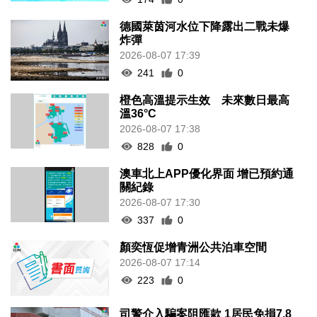
德國萊茵河水位下降露出二戰未爆
炸彈
2026-08-07 17:39
241
0
橙色高溫提示生效 未來數日最高
溫36°C
2026-08-07 17:38
828
0
澳車北上APP優化界面 增已預約通
關紀錄
2026-08-07 17:30
337
0
顏奕恆促增青洲公共泊車空間
2026-08-07 17:14
223
0
司警介入騙案阻匯款 1居民免損7.8