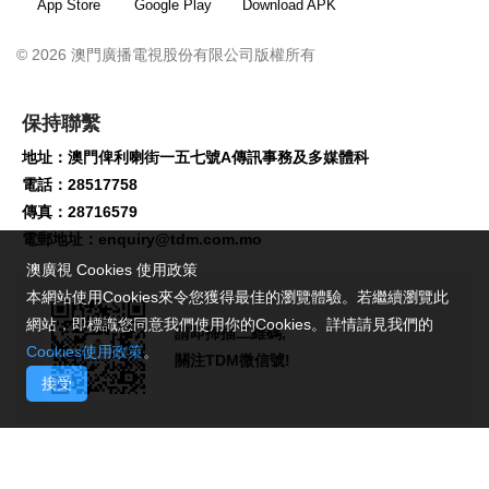
App Store
Google Play
Download APK
© 2026 澳門廣播電視股份有限公司版權所有
保持聯繫
地址：澳門俾利喇街一五七號A傳訊事務及多媒體科
電話：28517758
傳真：28716579
電郵地址：
enquiry@tdm.com.mo
澳廣視 Cookies 使用政策
本網站使用Cookies來令您獲得最佳的瀏覽體驗。若繼續瀏覽此
網站，即標識您同意我們使用你的Cookies。詳情請見我們的
請即掃描二維碼,
Cookies使用政策
。
關注TDM微信號!
接受