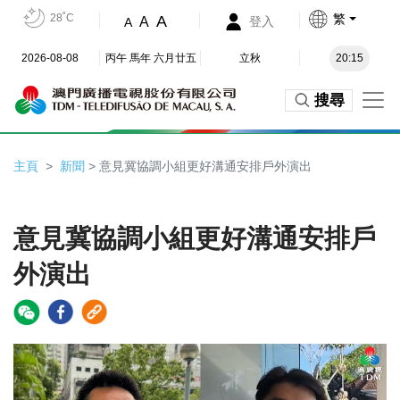
28˚C
繁
A
A
登入
A
2026-08-08
丙午 馬年 六月廿五
立秋
20:15
搜尋
主頁
新聞
> 意見冀協調小組更好溝通安排戶外演出
意見冀協調小組更好溝通安排戶
外演出