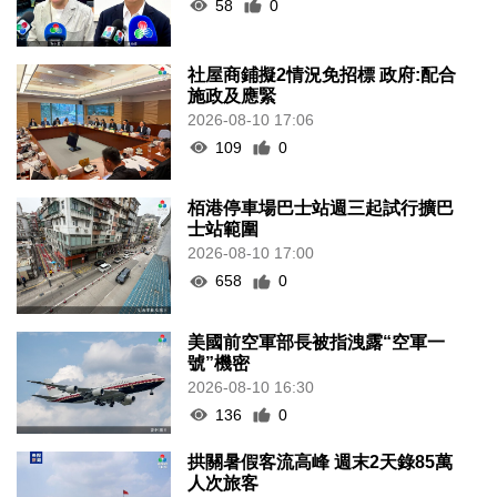
58
0
社屋商鋪擬2情況免招標 政府:配合
施政及應緊
2026-08-10 17:06
109
0
栢港停車場巴士站週三起試行擴巴
士站範圍
2026-08-10 17:00
658
0
美國前空軍部長被指洩露“空軍一
號”機密
2026-08-10 16:30
136
0
拱關暑假客流高峰 週末2天錄85萬
人次旅客