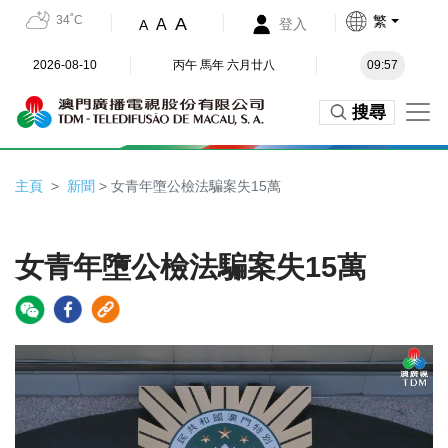
34˚C
繁
A
A
登入
A
2026-08-10
丙午 馬年 六月廿八
09:57
搜尋
主頁
新聞
> 女青年墮公檢法騙案失15萬
女青年墮公檢法騙案失15萬