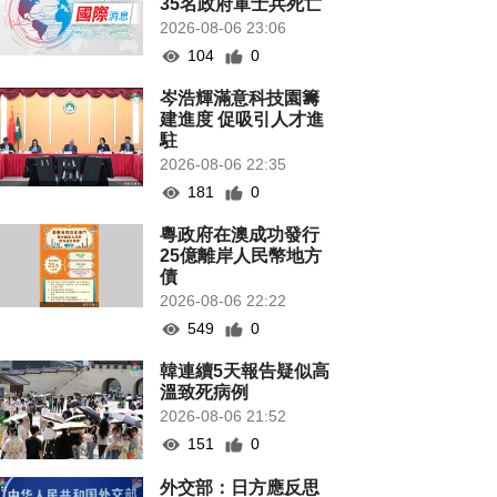
35名政府軍士兵死亡
2026-08-06 23:06
104
0
岑浩輝滿意科技園籌
建進度 促吸引人才進
駐
2026-08-06 22:35
181
0
粵政府在澳成功發行
25億離岸人民幣地方
債
2026-08-06 22:22
549
0
韓連續5天報告疑似高
溫致死病例
2026-08-06 21:52
151
0
外交部：日方應反思