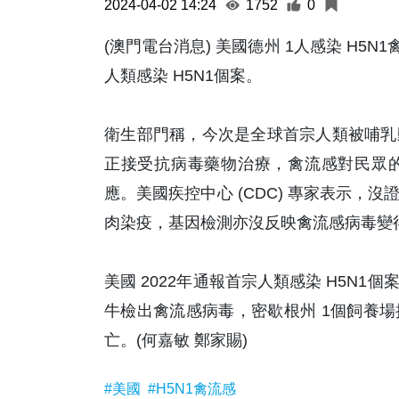
2024-04-02 14:24
1752
0
(澳門電台消息) 美國德州 1人感染 H5
人類感染 H5N1個案。
衛生部門稱，今次是全球首宗人類被哺乳
正接受抗病毒藥物治療，禽流感對民眾
應。美國疾控中心 (CDC) 專家表示
肉染疫，基因檢測亦沒反映禽流感病毒變
美國 2022年通報首宗人類感染 H5N
牛檢出禽流感病毒，密歇根州 1個飼養
亡。(何嘉敏 鄭家賜)
#美國
#H5N1禽流感