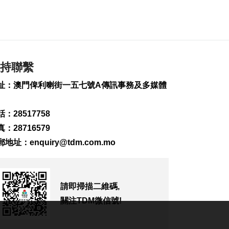
243
0
內地傳媒公司拜訪澳
廣視冀加強交流
2026-08-06 18:22
216
0
持聯繫
海南島附近低壓區不
址：澳門俾利喇街一五七號A傳訊事務及多媒體
排除移向南海北部
2026-08-06 17:58
：28517758
316
0
：28716579
黎以商停火執行情況
郵地址：
enquiry@tdm.com.mo
以軍稱2兵遭襲身亡
2026-08-06 17:45
138
0
請即掃描二維碼,
筷子基7旬翁疑衝出馬
路遭巴士撞傷搶救
關注TDM微信號!
2026-08-06 17:38
2534
0