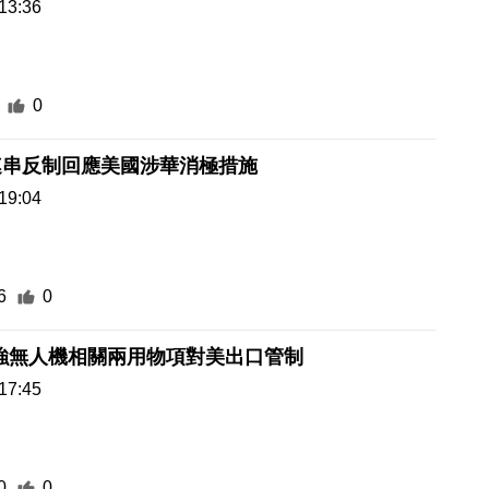
13:36
0
連串反制回應美國涉華消極措施
19:04
6
0
強無人機相關兩用物項對美出口管制
17:45
0
0