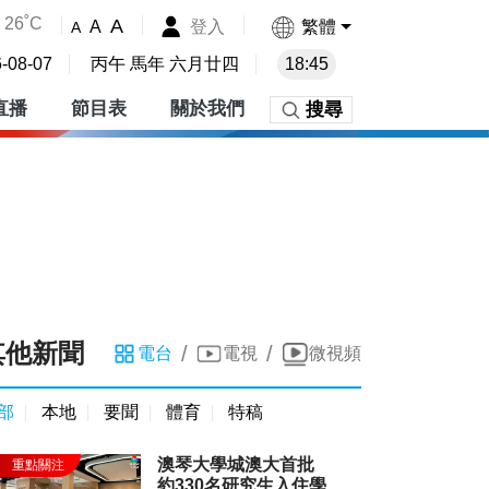
26˚C
A
登入
繁體
A
A
-08-07
丙午 馬年 六月廿四
18:45
直播
節目表
關於我們
搜尋
其他新聞
/
/
電台
電視
微視頻
部
本地
要聞
體育
特稿
澳琴大學城澳大首批
約330名研究生入住學