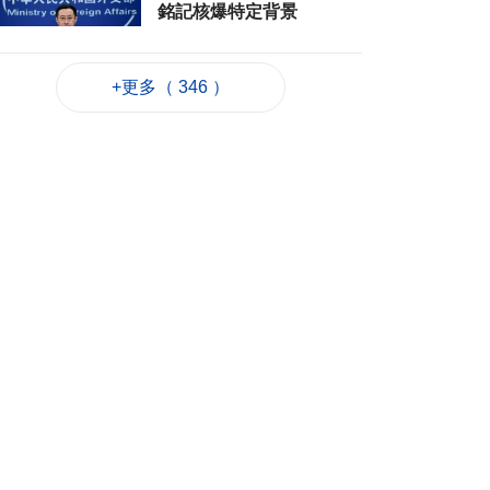
銘記核爆特定背景
2026-08-06 20:42
154
0
+更多（ 346 ）
工務局持續優化石排
灣社區未發展土地
2026-08-06 20:11
242
0
深合區升級改造系統
為橫琴單牌車北上作
準備
2026-08-06 19:46
314
0
朝鮮向東部海域發射
短程彈道導彈
2026-08-06 19:41
110
0
陳禮祺促規範停車場
車輛升降機使用保養