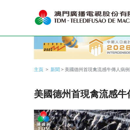
主頁
新聞
> 美國德州首現禽流感牛傳人病例
美國德州首現禽流感牛