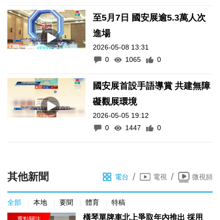
至5月7日 國安展逾5.3萬人次
進場
2026-05-08 13:31
0
1065
0
國安展首設手語導賞 共建無障
礙觀展環境
2026-05-05 19:12
0
1447
0
其他新聞
/
/
電台
電視
微視頻
全部
本地
要聞
體育
特稿
橫琴單牌車北上爭取年內推出 採用