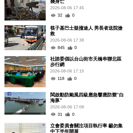
襲身亡
2026-08-06 17:45
32
0
筷子基巴士疑撞途人 男長者送院搶
救
2026-08-06 17:38
845
0
社諮委倡以台山街市天橋串聯北區
步行網
2026-08-06 17:15
118
0
閩啟動防颱風四級應急響應防禦“白
海豚”
2026-08-06 17:08
31
0
立會委員會關注項目執行率 籲勿集
中下半年開展