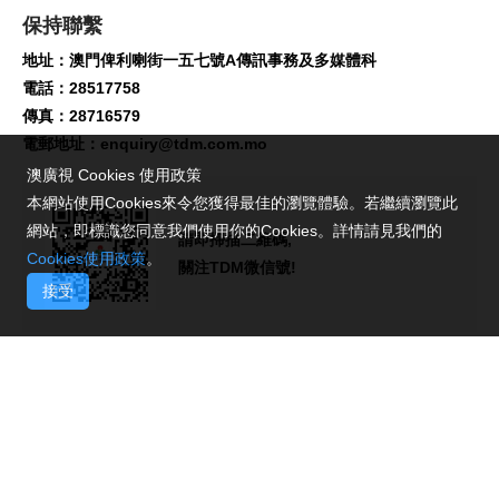
保持聯繫
地址：澳門俾利喇街一五七號A傳訊事務及多媒體科
電話：28517758
傳真：28716579
電郵地址：
enquiry@tdm.com.mo
澳廣視 Cookies 使用政策
本網站使用Cookies來令您獲得最佳的瀏覽體驗。若繼續瀏覽此
網站，即標識您同意我們使用你的Cookies。詳情請見我們的
請即掃描二維碼,
Cookies使用政策
。
關注TDM微信號!
接受