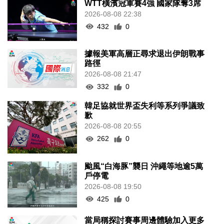
WTT橫濱冠軍賽4強 國家隊奪3席
2026-08-08 22:38
432
0
據報美軍高層正尋求退出伊朗戰事
路徑
2026-08-08 21:47
332
0
韓足協就世界盃失利等系列爭議致
歉
2026-08-08 20:55
262
0
颱風“白海豚”襲日 沖繩等地逾5萬
戶停電
2026-08-08 19:50
425
0
當局稱探討賽事周邊體驗加入更多