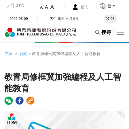
34˚C
繁
A
A
登入
A
2026-08-09
丙午 馬年 六月廿七
07:03
搜尋
主頁
新聞
> 教青局修框冀加強編程及人工智能教育
教青局修框冀加強編程及人工智
能教育