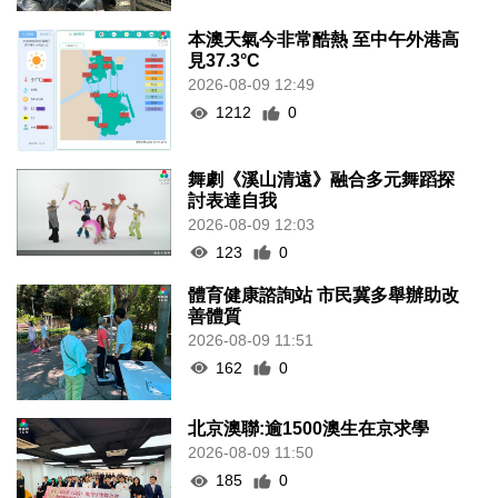
本澳天氣今非常酷熱 至中午外港高
見37.3°C
2026-08-09 12:49
1212
0
舞劇《溪山清遠》融合多元舞蹈探
討表達自我
2026-08-09 12:03
123
0
體育健康諮詢站 市民冀多舉辦助改
善體質
2026-08-09 11:51
162
0
北京澳聯:逾1500澳生在京求學
2026-08-09 11:50
185
0