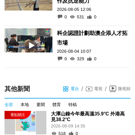
作及抗逆能力
2026-08-05 12:06
0
531
0
科企認證計劃助澳企添人才拓
市場
2026-08-04 10:07
0
329
0
其他新聞
/
/
電台
電視
微視頻
全部
本地
要聞
體育
特稿
大潭山錄今年最高溫35.9°C 外港高
見38.2°C
2026-08-09 14:35
518
0