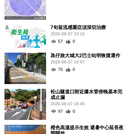
7旬翁流感重症須深切治療
2026-08-07 19:16
57
0
氹仔旅大城大2巴士站明恢復運作
2026-08-07 19:07
75
0
松山隧道口附近爆水管傍晚基本完
成止漏
2026-08-07 18:45
97
0
橙色高溫提示生效 避暑中心延長夜
間開放