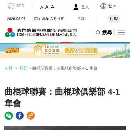
30˚C
繁
A
A
登入
A
2026-08-07
丙午 馬年 六月廿五
立秋
11:52
搜尋
主頁
新聞
> 曲棍球聯賽：曲棍球俱樂部 4-1 隼會
曲棍球聯賽：曲棍球俱樂部 4-1
隼會
Video