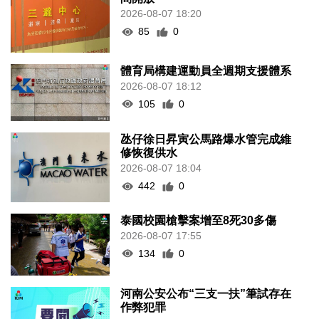
2026-08-07 18:20
85
0
體育局構建運動員全週期支援體系
2026-08-07 18:12
105
0
氹仔徐日昇寅公馬路爆水管完成維
修恢復供水
2026-08-07 18:04
442
0
泰國校園槍擊案增至8死30多傷
2026-08-07 17:55
134
0
河南公安公布“三支一扶”筆試存在
作弊犯罪