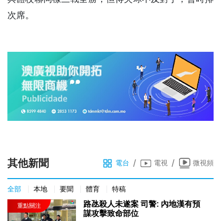
次席。
其他新聞
/
/
電台
電視
微視頻
全部
本地
要聞
體育
特稿
路氹殺人未遂案 司警: 內地漢有預
謀攻擊致命部位