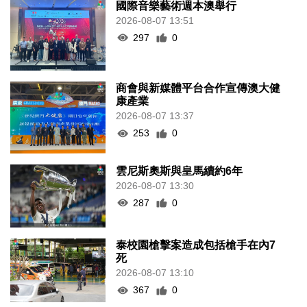
國際音樂藝術週本澳舉行
2026-08-07 13:51
297
0
商會與新媒體平台合作宣傳澳大健
康產業
2026-08-07 13:37
253
0
雲尼斯奧斯與皇馬續約6年
2026-08-07 13:30
287
0
泰校園槍擊案造成包括槍手在內7
死
2026-08-07 13:10
367
0