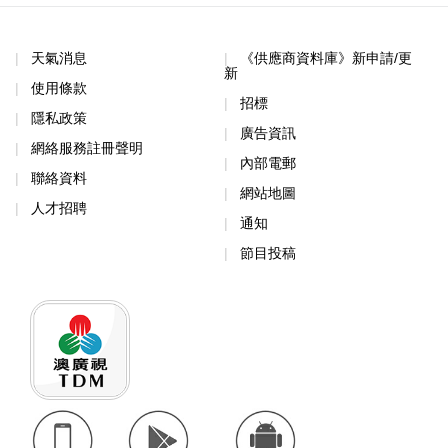
天氣消息
《供應商資料庫》新申請/更
新
使用條款
招標
隱私政策
廣告資訊
網絡服務註冊聲明
內部電郵
聯絡資料
網站地圖
人才招聘
通知
節目投稿