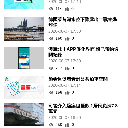
2026-08-07 17:48
114
0
德國萊茵河水位下降露出二戰未爆
炸彈
2026-08-07 17:39
160
0
澳車北上APP優化界面 增已預約通
關紀錄
2026-08-07 17:30
212
0
顏奕恆促增青洲公共泊車空間
2026-08-07 17:14
158
0
司警介入騙案阻匯款 1居民免損7.8
萬元
2026-08-07 16:50
250
0