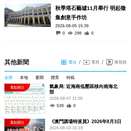
秋季塔石藝墟11月舉行 明起徵
集創意手作坊
2026-08-05 15:39
0
298
0
其他新聞
/
/
電台
電視
微視頻
全部
本地
要聞
體育
特稿
氣象局: 近海南低壓區移向南海北
部
2026-08-07 11:08
539
0
《澳門講場特派員》2026年8月3日
2026-08-03 15:19