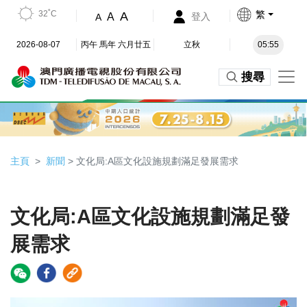
32˚C
繁
A
A
登入
A
2026-08-07
丙午 馬年 六月廿五
立秋
05:55
搜尋
主頁
新聞
> 文化局:A區文化設施規劃滿足發展需求
文化局:A區文化設施規劃滿足發
展需求