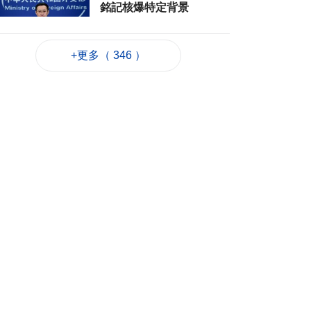
銘記核爆特定背景
2026-08-06 20:42
166
0
+更多（ 346 ）
工務局持續優化石排
灣社區未發展土地
2026-08-06 20:11
250
0
深合區升級改造系統
為橫琴單牌車北上作
準備
2026-08-06 19:46
323
0
朝鮮向東部海域發射
短程彈道導彈
2026-08-06 19:41
120
0
陳禮祺促規範停車場
車輛升降機使用保養