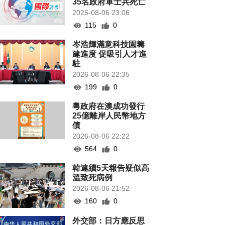
35名政府軍士兵死亡
2026-08-06 23:06
115
0
岑浩輝滿意科技園籌
建進度 促吸引人才進
駐
2026-08-06 22:35
199
0
粵政府在澳成功發行
25億離岸人民幣地方
債
2026-08-06 22:22
564
0
韓連續5天報告疑似高
溫致死病例
2026-08-06 21:52
160
0
外交部：日方應反思