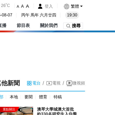
26˚C
A
登入
繁體
A
A
-08-07
丙午 馬年 六月廿四
19:30
直播
節目表
關於我們
搜尋
其他新聞
/
/
電台
電視
微視頻
部
本地
要聞
體育
特稿
澳琴大學城澳大首批
約330名研究生入住學