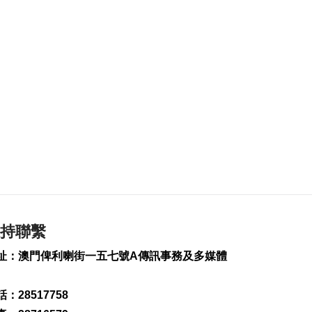
248
0
內地傳媒公司拜訪澳
廣視冀加強交流
2026-08-06 18:22
219
0
海南島附近低壓區不
排除移向南海北部
2026-08-06 17:58
320
0
黎以商停火執行情況
以軍稱2兵遭襲身亡
2026-08-06 17:45
持聯繫
143
0
址：澳門俾利喇街一五七號A傳訊事務及多媒體
筷子基7旬翁疑衝出馬
路遭巴士撞傷搶救
2026-08-06 17:38
：28517758
2542
0