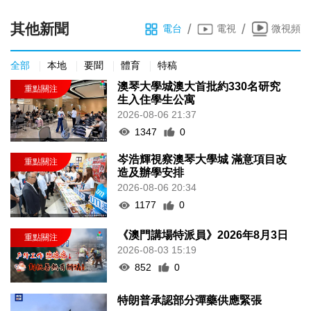
其他新聞
/
/
電台
電視
微視頻
全部
本地
要聞
體育
特稿
澳琴大學城澳大首批約330名研究
生入住學生公寓
2026-08-06 21:37
1347
0
岑浩輝視察澳琴大學城 滿意項目改
造及辦學安排
2026-08-06 20:34
1177
0
《澳門講場特派員》2026年8月3日
2026-08-03 15:19
852
0
特朗普承認部分彈藥供應緊張