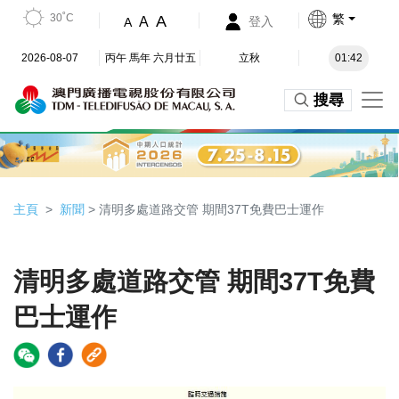
30˚C
繁
A
A
登入
A
2026-08-07
丙午 馬年 六月廿五
立秋
01:42
搜尋
主頁
新聞
> 清明多處道路交管 期間37T免費巴士運作
清明多處道路交管 期間37T免費
巴士運作