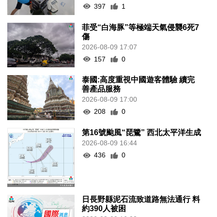
397
1
菲受“白海豚”等極端天氣侵襲6死7
傷
2026-08-09 17:07
157
0
泰國:高度重視中國遊客體驗 續完
善產品服務
2026-08-09 17:00
208
0
第16號颱風“琵鷺” 西北太平洋生成
2026-08-09 16:44
436
0
日長野縣泥石流致道路無法通行 料
約390人被困