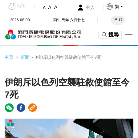
32˚C
繁
A
A
登入
A
2026-08-09
丙午 馬年 六月廿七
15:17
搜尋
主頁
新聞
> 伊朗斥以色列空襲駐敘使館至今7死
伊朗斥以色列空襲駐敘使館至今
7死