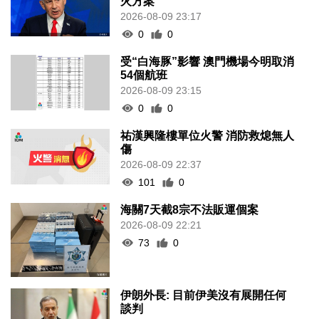
火方案
2026-08-09 23:17
0
0
受“白海豚”影響 澳門機場今明取消
54個航班
2026-08-09 23:15
0
0
祐漢興隆樓單位火警 消防救熄無人
傷
2026-08-09 22:37
101
0
海關7天截8宗不法販運個案
2026-08-09 22:21
73
0
伊朗外長: 目前伊美沒有展開任何
談判