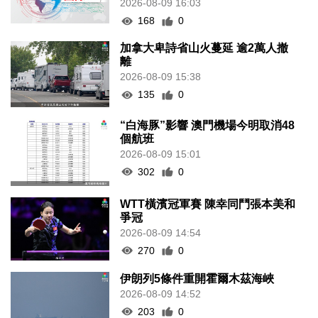
2026-08-09 16:03
168
0
加拿大卑詩省山火蔓延 逾2萬人撤
離
2026-08-09 15:38
135
0
“白海豚”影響 澳門機場今明取消48
個航班
2026-08-09 15:01
302
0
WTT橫濱冠軍賽 陳幸同鬥張本美和
爭冠
2026-08-09 14:54
270
0
伊朗列5條件重開霍爾木茲海峽
2026-08-09 14:52
203
0