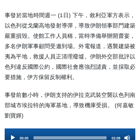
事發於當地時間週一 (1日) 下午，敘利亞軍方表示，
以色列從戈蘭高地發射導彈，導致伊朗領事部門建築
嚴重損毀。使館工作人員稱，當時準備舉辦開齋宴，
多名伊朗軍事顧問受邀到場。外電報道，遇襲建築被
夷為平地，救援人員正清理廢墟。伊朗外交部批評以
色列違反國際公約，國際社會應強烈譴責，並採取必
要措施，伊方保留反制權利。
事發前數小時，伊朗支持的伊拉克武裝空襲以色列南
部城市埃拉特的海軍基地，導致機庫受損。 (何嘉敏
劉寶嬋)
Audio
00:00
02:08
Player