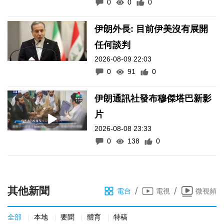
0
0
0
伊朗外長: 目前伊美沒有展開
任何談判
2026-08-09 22:03
0
91
0
伊朗通訊社發布穆傑塔巴新影
片
2026-08-08 23:33
0
138
0
其他新聞
/
/
電台
電視
微視頻
全部
本地
要聞
體育
特稿