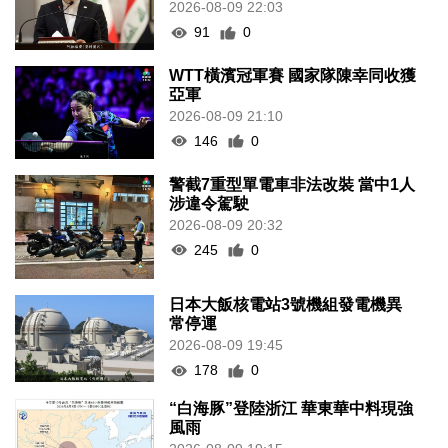
2026-08-09 22:03
91
0
WTT橫濱冠軍賽 國家隊陳幸同收獲
亞軍
2026-08-09 21:10
146
0
警截7重型單電車非法改裝 當中1人
涉違令駕駛
2026-08-09 20:32
245
0
日本大飯核電站3號機組發電機異
常停運
2026-08-09 19:45
178
0
“白海豚”登陸浙江 華東華中料現強
風雨