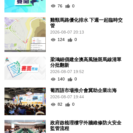
76
0
雞頸馬路優化排水 下週一起臨時交
管
2026-08-07 20:13
124
0
梁鴻細倡建全澳高風險斑馬線清單
分批翻新
2026-08-07 19:52
140
0
葡西語市場推介會冀助企業出海
2026-08-07 19:44
82
0
政府啟梳理樓宇外牆維修防火安全
監管流程