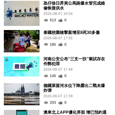
氹仔徐日昇寅公馬路爆水管完成維
修恢復供水
2026-08-07 18:04
513
0
泰國校園槍擊案增至8死30多傷
2026-08-07 17:55
185
0
河南公安公布“三支一扶”筆試存在
作弊犯罪
2026-08-07 17:48
146
0
德國萊茵河水位下降露出二戰未爆
炸彈
2026-08-07 17:39
203
0
澳車北上APP優化界面 增已預約通