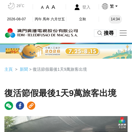
29˚C
繁
A
A
登入
A
2026-08-07
丙午 馬年 六月廿五
立秋
14:34
搜尋
主頁
新聞
> 復活節假最後1天9萬旅客出境
復活節假最後1天9萬旅客出境