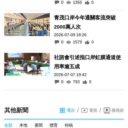
0
1355
0
青茂口岸今年通關客流突破
2000萬人次
2026-07-09 18:26
0
1579
0
社諮會引述指口岸虹膜通道使
用率逾五成
2026-07-07 19:42
0
793
0
其他新聞
/
/
電台
電視
微視頻
全部
本地
要聞
體育
特稿