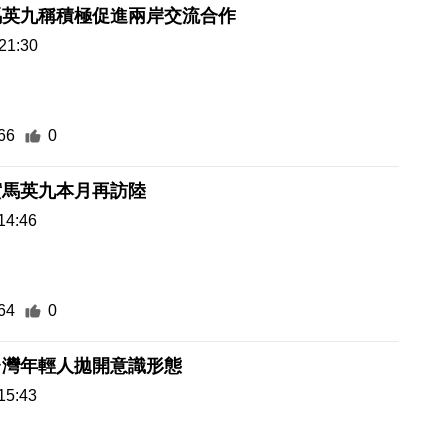
馬英九稱積極促進兩岸交流合作
21:30
66
0
實馬英九本月再訪陸
14:46
64
0
台灣年輕人拋開意識形態
15:43