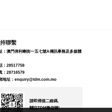
252
0
岑浩輝視察澳琴大學
城 滿意項目改造及辦
學安排
2026-08-06 20:34
1299
0
持聯繫
工務局持續優化石排
灣社區未發展土地
址：澳門俾利喇街一五七號A傳訊事務及多媒體
2026-08-06 20:11
421
0
：28517758
深合區升級改造系統
：28716579
為橫琴單牌車北上作
郵地址：
enquiry@tdm.com.mo
準備
2026-08-06 19:46
512
0
請即掃描二維碼,
朝鮮向東部海域發射
短程彈道導彈
關注TDM微信號!