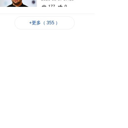
177
0
伊朗擬禁美以等國船
+更多（ 355 ）
隻通行霍爾木茲海峽
2026-08-07 06:54
218
0
西班牙休達非法移民
潮增至約百人死亡
2026-08-06 23:45
266
0
也門胡塞武裝襲擊致
35名政府軍士兵死亡
2026-08-06 23:06
236
0
岑浩輝滿意科技園籌
建進度 促吸引人才進
駐
2026-08-06 22:35