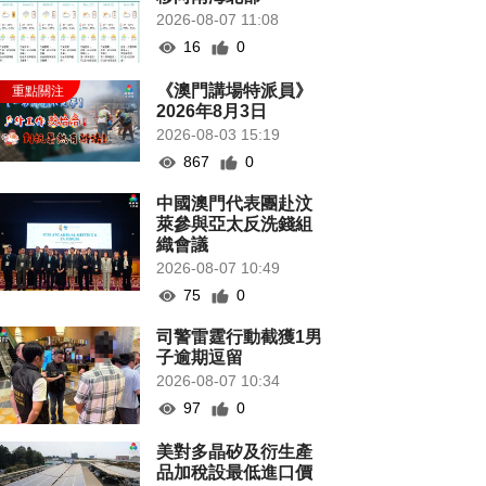
2026-08-07 11:08
16
0
《澳門講場特派員》
2026年8月3日
2026-08-03 15:19
867
0
中國澳門代表團赴汶
萊參與亞太反洗錢組
織會議
2026-08-07 10:49
75
0
司警雷霆行動截獲1男
子逾期逗留
2026-08-07 10:34
97
0
美對多晶矽及衍生產
品加稅設最低進口價