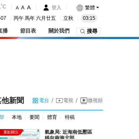
1˚C
A
登入
繁體
A
A
-07
丙午 馬年 六月廿五
立秋
03:15
直播
節目表
關於我們
搜尋
其他新聞
/
/
電台
電視
微視頻
部
本地
要聞
體育
特稿
氣象局: 近海南低壓區
移向南海北部