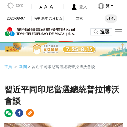
30˚C
繁
A
A
登入
A
2026-08-07
丙午 馬年 六月廿五
立秋
01:45
搜尋
主頁
新聞
> 習近平同印尼當選總統普拉博沃會談
習近平同印尼當選總統普拉博沃
會談