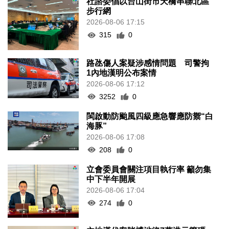
社諮委倡以台山街市天橋串聯北區
步行網
2026-08-06 17:15
315
0
路氹傷人案疑涉感情問題 司警拘
1內地漢明公布案情
2026-08-06 17:12
3252
0
閩啟動防颱風四級應急響應防禦“白
海豚”
2026-08-06 17:08
208
0
立會委員會關注項目執行率 籲勿集
中下半年開展
2026-08-06 17:04
274
0