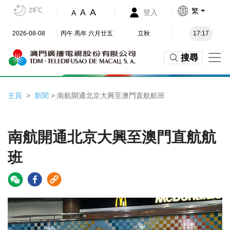
29˚C
繁
A
A
登入
A
2026-08-08
丙午 馬年 六月廿五
立秋
17:17
搜尋
主頁
新聞
> 南航開通北京大興至澳門直航航班
南航開通北京大興至澳門直航航
班