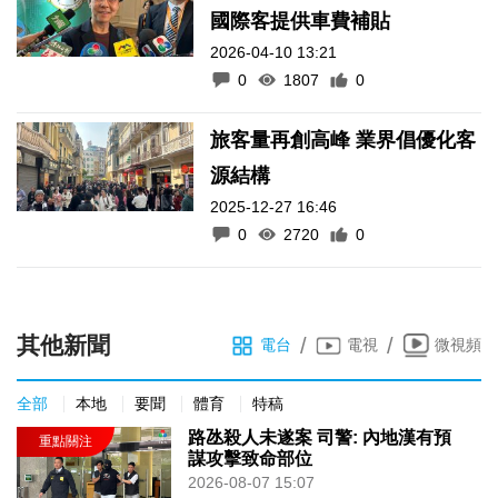
國際客提供車費補貼
2026-04-10 13:21
0
1807
0
旅客量再創高峰 業界倡優化客
源結構
2025-12-27 16:46
0
2720
0
其他新聞
/
/
電台
電視
微視頻
全部
本地
要聞
體育
特稿
路氹殺人未遂案 司警: 內地漢有預
謀攻擊致命部位
2026-08-07 15:07