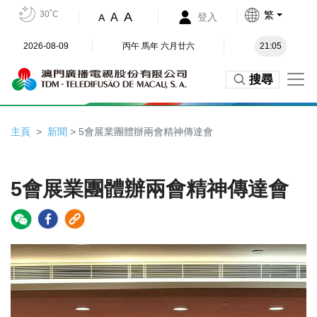
30˚C
繁
A
A
登入
A
2026-08-09
丙午 馬年 六月廿六
21:05
搜尋
主頁
新聞
> 5會展業團體辦兩會精神傳達會
5會展業團體辦兩會精神傳達會