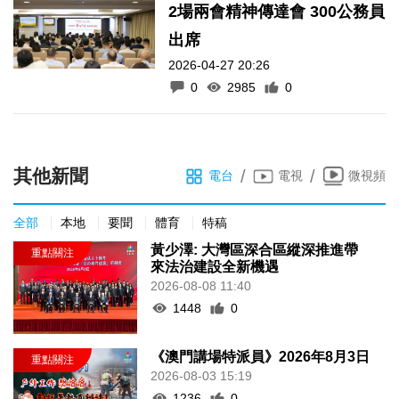
2場兩會精神傳達會 300公務員
出席
2026-04-27 20:26
0
2985
0
其他新聞
/
/
電台
電視
微視頻
全部
本地
要聞
體育
特稿
黃少澤: 大灣區深合區縱深推進帶
來法治建設全新機遇
2026-08-08 11:40
1448
0
《澳門講場特派員》2026年8月3日
2026-08-03 15:19
1236
0