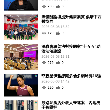
2026-08-08 15:39
238
0
團體辦論壇提升健康素質 倡增中西
醫協同
2026-08-08 15:32
179
0
法聯會續普法對接國家“十五五”助
澳法治建設
2026-08-08 15:31
279
0
菲新星伊雅娜闖多倫多網球賽16強
2026-08-08 14:42
220
0
涉路氹酒店外殺人未遂案 內地男
子被羈押