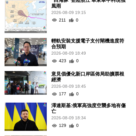
“白海豚”登陸浙江 華東華中料現強
風雨
2026-08-09 19:15
211
0
輕軌安裝支援電子支付閘機進度符
合預期
2026-08-09 18:49
423
0
意見倡優化新口岸區佈局助擴票根
經濟
2026-08-09 18:45
177
0
澤連斯基:俄軍高強度空襲多地有傷
亡
2026-08-09 18:34
129
0