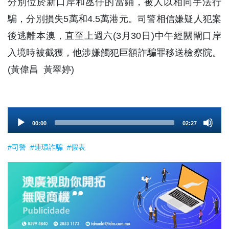
分別位於新口岸和氹仔的當鋪，被人以相同手法行
騙，分別損失5萬和4.5萬港元。司警相信嫌疑人犯案
後逃離本澳，直至上週六(3月30日)中午經關閘口岸
入境時被截獲，他涉嫌觸犯巨額詐騙罪移送檢察院。
(黃偉昌 黃翠婷)
Audio
00:00
02:27
Player
#司警
#連環詐騙
#假表