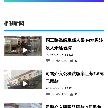
相關新聞
周三路氹嚴重傷人案 內地男涉
殺人未遂被捕
2026-08-07 19:03
0
530
0
司警介入公檢法騙案阻截7.8萬
元匯款
2026-08-07 19:01
0
196
0
司警介入騙案阻匯款 1居民免