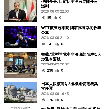
伊朗外長: 目前伊美沒有展開任何
談判
2026-08-09 22:03
85
0
WTT橫濱冠軍賽 國家隊陳幸同收獲
亞軍
2026-08-09 21:10
141
0
警截7重型單電車非法改裝 當中1人
涉違令駕駛
2026-08-09 20:32
238
0
日本大飯核電站3號機組發電機異
常停運
2026-08-09 19:45
175
0