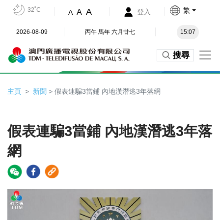
32˚C
繁
A
A
登入
A
2026-08-09
丙午 馬年 六月廿七
15:07
搜尋
主頁
新聞
> 假表連騙3當鋪 內地漢潛逃3年落網
假表連騙3當鋪 內地漢潛逃3年落
網