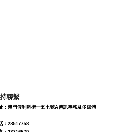
2026-08-07 20:48
421
0
四川宜賓高縣4.9級地
震釀1死6傷
2026-08-07 20:45
193
0
雞頸馬路優化排水 下
週一起臨時交管
2026-08-07 20:13
219
0
梁鴻細倡建全澳高風
險斑馬線清單分批翻
持聯繫
新
2026-08-07 19:52
址：澳門俾利喇街一五七號A傳訊事務及多媒體
268
0
葡西語市場推介會冀
：28517758
助企業出海
：28716579