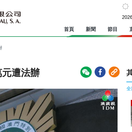
2026
首頁
新聞
節目
辦
萬元遭法辦
全