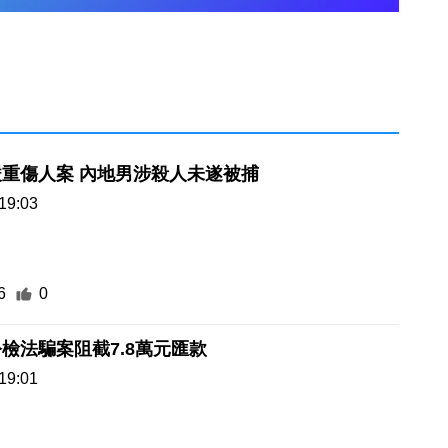
重傷人案 內地男涉殺人未遂被捕
19:03
6
0
檢法騙案阻截7.8萬元匯款
19:01