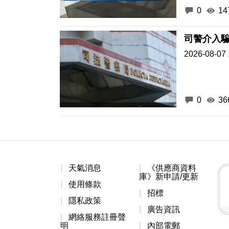
0
14
司警介入騙
2026-08-07 
0
36
天氣消息
《供應商資料
庫》新申請/更新
使用條款
招標
隱私政策
廣告資訊
網絡服務註冊聲
明
內部電郵