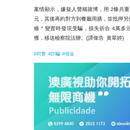
案情顯示，嫌疑人聲稱賭博，用 2條共重 
元，其後再約對方到餐廳用膳，並抵押另外
條＂變賣時發現受騙，損失折合 4萬多
獲，移送檢察院法辦。(譚偉浩 黃翠婷)
#司警
#詐騙
#假金