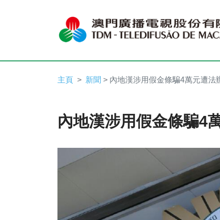
主頁
新聞
> 內地漢涉用假金條騙4萬元遭法
內地漢涉用假金條騙4