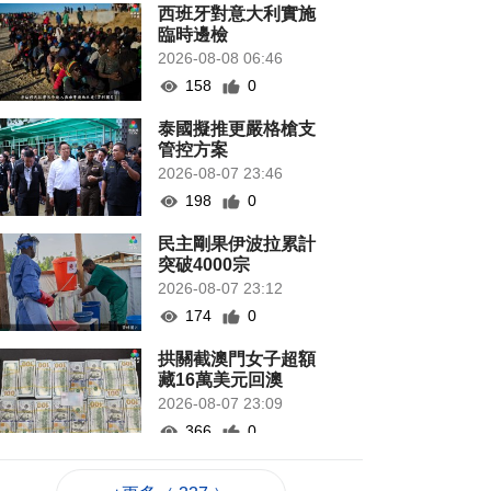
西班牙對意大利實施
臨時邊檢
2026-08-08 06:46
158
0
泰國擬推更嚴格槍支
管控方案
2026-08-07 23:46
198
0
民主剛果伊波拉累計
突破4000宗
2026-08-07 23:12
174
0
拱關截澳門女子超額
藏16萬美元回澳
2026-08-07 23:09
366
0
“白海豚”影響 澳航明