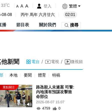
33˚C
A
登入
繁體
A
A
-08-08
丙午 馬年 六月廿六
02:01
直播
節目表
關於我們
搜尋
其他新聞
/
/
電台
電視
微視頻
部
本地
要聞
體育
特稿
路氹殺人未遂案 司警:
內地漢有預謀攻擊致
命部位
2026-08-07 15:07
4759
0