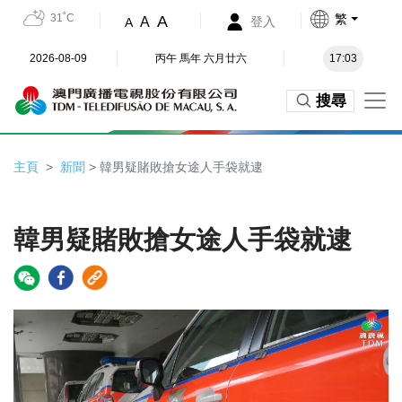
31˚C
繁
A
A
登入
A
2026-08-09
丙午 馬年 六月廿六
17:03
搜尋
主頁
新聞
> 韓男疑賭敗搶女途人手袋就逮
韓男疑賭敗搶女途人手袋就逮