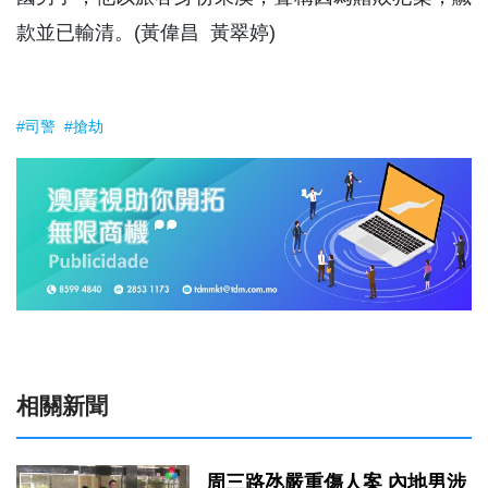
款並已輸清。(黃偉昌 黃翠婷)
#司警
#搶劫
相關新聞
周三路氹嚴重傷人案 內地男涉