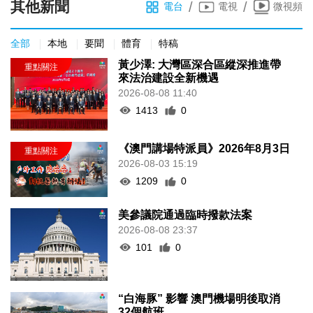
其他新聞
/
/
電台
電視
微視頻
全部
本地
要聞
體育
特稿
黃少澤: 大灣區深合區縱深推進帶
來法治建設全新機遇
2026-08-08 11:40
1413
0
《澳門講場特派員》2026年8月3日
2026-08-03 15:19
1209
0
美參議院通過臨時撥款法案
2026-08-08 23:37
101
0
“白海豚” 影響 澳門機場明後取消
32個航班