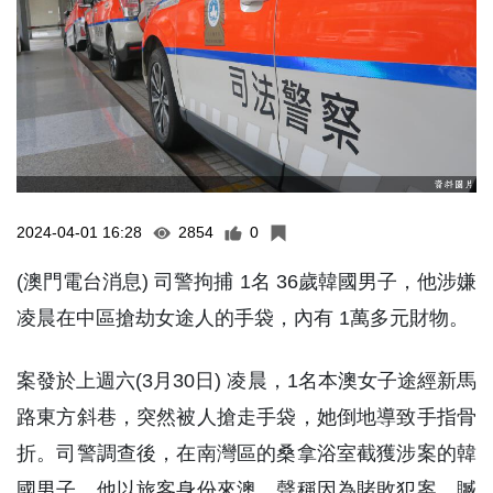
2024-04-01 16:28
2854
0
(澳門電台消息) 司警拘捕 1名 36歲韓國男子，他涉嫌
凌晨在中區搶劫女途人的手袋，內有 1萬多元財物。
案發於上週六(3月30日) 凌晨，1名本澳女子途經新馬
路東方斜巷，突然被人搶走手袋，她倒地導致手指骨
折。司警調查後，在南灣區的桑拿浴室截獲涉案的韓
國男子，他以旅客身份來澳，聲稱因為賭敗犯案，贓