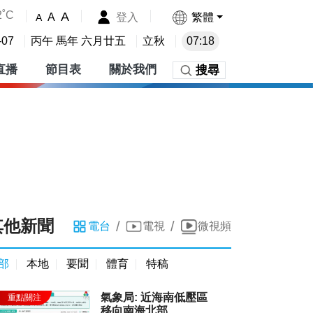
2˚C
A
登入
繁體
A
A
-07
丙午 馬年 六月廿五
立秋
07:18
直播
節目表
關於我們
搜尋
其他新聞
/
/
電台
電視
微視頻
部
本地
要聞
體育
特稿
氣象局: 近海南低壓區
移向南海北部