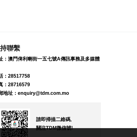
泰國疑發生校園槍擊
案 據報多人傷
2026-08-07 11:45
149
0
“白海豚”吹襲沖繩 數
持聯繫
百航班取消
2026-08-07 11:32
址：澳門俾利喇街一五七號A傳訊事務及多媒體
334
0
業界冀培訓專項認證
：28517758
導遊對接銀髮旅遊市
：28716579
場
2026-08-07 11:28
郵地址：
enquiry@tdm.com.mo
182
0
中國澳門代表團赴汶
萊參與亞太反洗錢組
請即掃描二維碼,
織會議
關注TDM微信號!
2026-08-07 10:49