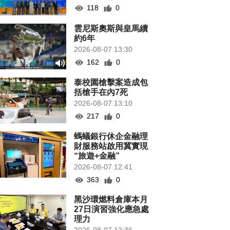
118
0
雲尼斯奧斯與皇馬續
約6年
2026-08-07 13:30
162
0
泰校園槍擊案造成包
括槍手在內7死
2026-08-07 13:10
217
0
螞蟻銀行休企金融理
財服務站啟用冀實現
“旅遊+金融”
2026-08-07 12:41
363
0
黑沙環燃料倉庫本月
27日演習強化應急處
理力