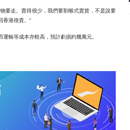
貨物要走。賣得很少，我們要割喉式賣貨，不是說要
回香港很貴。”
而運輸等成本亦較高，預計虧損約幾萬元。