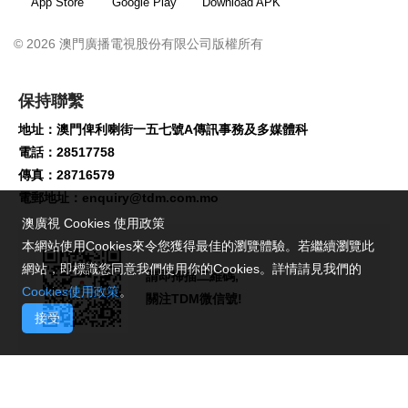
App Store
Google Play
Download APK
© 2026 澳門廣播電視股份有限公司版權所有
保持聯繫
地址：澳門俾利喇街一五七號A傳訊事務及多媒體科
電話：28517758
傳真：28716579
電郵地址：
enquiry@tdm.com.mo
澳廣視 Cookies 使用政策
本網站使用Cookies來令您獲得最佳的瀏覽體驗。若繼續瀏覽此
網站，即標識您同意我們使用你的Cookies。詳情請見我們的
請即掃描二維碼,
Cookies使用政策
。
關注TDM微信號!
接受