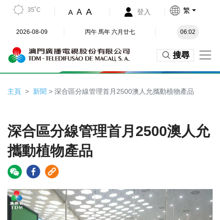
35˚C
繁
A
A
登入
A
2026-08-09
丙午 馬年 六月廿七
06:02
搜尋
主頁
新聞
> 深合區分線管理首月2500澳人允攜動植物產品
深合區分線管理首月2500澳人允
攜動植物產品