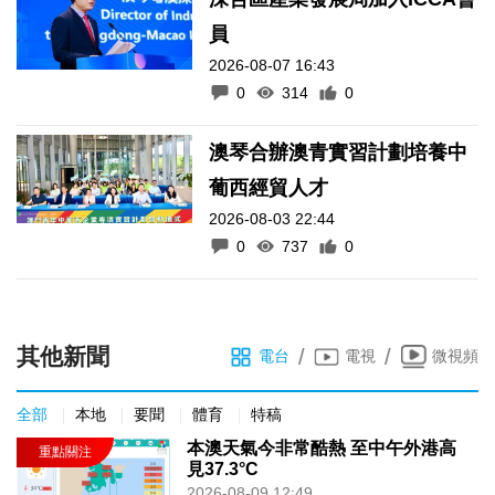
員
2026-08-07 16:43
0
314
0
澳琴合辦澳青實習計劃培養中
葡西經貿人才
2026-08-03 22:44
0
737
0
其他新聞
/
/
電台
電視
微視頻
全部
本地
要聞
體育
特稿
本澳天氣今非常酷熱 至中午外港高
見37.3°C
2026-08-09 12:49