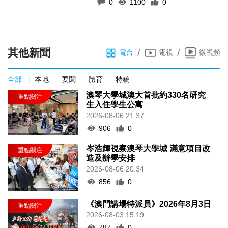
0
1100
0
其他新聞
/
/
電台
電視
微視頻
全部
本地
要聞
體育
特稿
澳琴大學城澳大首批約330名研究
生入住學生公寓
2026-08-06 21:37
906
0
岑浩輝視察澳琴大學城 滿意項目改
造及辦學安排
2026-08-06 20:34
856
0
《澳門講場特派員》2026年8月3日
2026-08-03 15:19
787
0