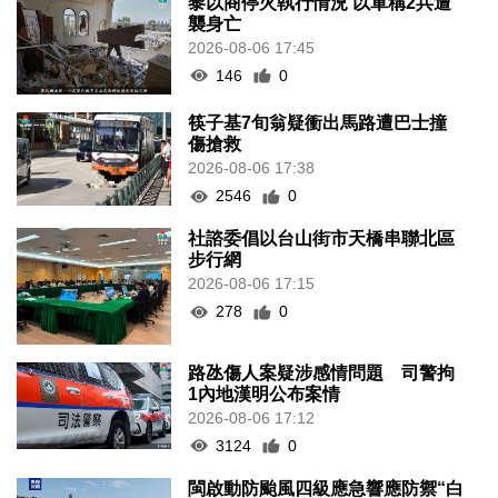
黎以商停火執行情況 以軍稱2兵遭
襲身亡
2026-08-06 17:45
146
0
筷子基7旬翁疑衝出馬路遭巴士撞
傷搶救
2026-08-06 17:38
2546
0
社諮委倡以台山街市天橋串聯北區
步行網
2026-08-06 17:15
278
0
路氹傷人案疑涉感情問題 司警拘
1內地漢明公布案情
2026-08-06 17:12
3124
0
閩啟動防颱風四級應急響應防禦“白