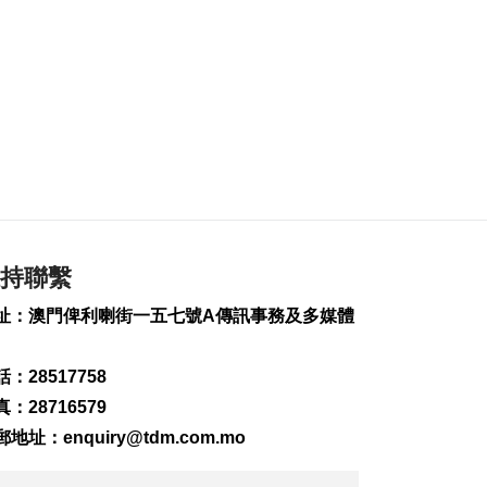
工務局持續優化石排
灣社區未發展土地
2026-08-06 20:11
196
0
深合區升級改造系統
為橫琴單牌車北上作
準備
2026-08-06 19:46
255
0
朝鮮向東部海域發射
短程彈道導彈
持聯繫
2026-08-06 19:41
址：澳門俾利喇街一五七號A傳訊事務及多媒體
84
0
陳禮祺促規範停車場
：28517758
車輛升降機使用保養
2026-08-06 19:21
：28716579
143
0
郵地址：
enquiry@tdm.com.mo
治安警雷霆行動截3人