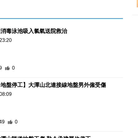
因消毒泳池吸入氯氣送院救治
23:20
9
0
令地盤停工】大潭山北連接線地盤男外僱受傷
08:09
49
0