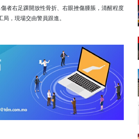
男傷者右足踝開放性骨折、右眼挫傷腫脹，清醒程度
工局，現場交由警員跟進。