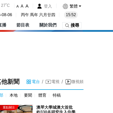
27˚C
A
登入
繁體
A
A
-08-06
丙午 馬年 六月廿四
15:52
直播
節目表
關於我們
搜尋
其他新聞
/
/
電台
電視
微視頻
部
本地
要聞
體育
特稿
澳琴大學城澳大首批
約330名研究生入住學