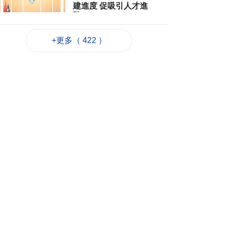
建進度 促吸引人才進
駐
2026-08-06 22:35
94
0
+更多（ 422 ）
粵政府在澳成功發行
25億離岸人民幣地方
債
2026-08-06 22:22
433
0
韓連續5天報告疑似高
溫致死病例
2026-08-06 21:52
103
0
外交部：日方應反思
銘記核爆特定背景
2026-08-06 20:42
118
0