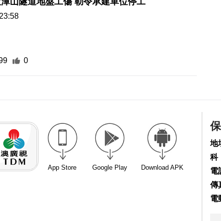
潭山隧道地盤工傷 勒令承建單位停工
23:58
99
0
保
地
科
App Store
Google Play
Download APK
電話
傳真
電