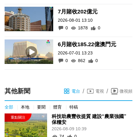
7月賭收202億元
2026-08-01 13:10
0
1878
0
6月賭收185.22億澳門元
2026-07-01 13:23
0
862
0
其他新聞
/
/
電台
電視
微視頻
全部
本地
要聞
體育
特稿
科技助農豐收提質 建設“農業強國”
保糧安
2026-08-09 10:39
74
0