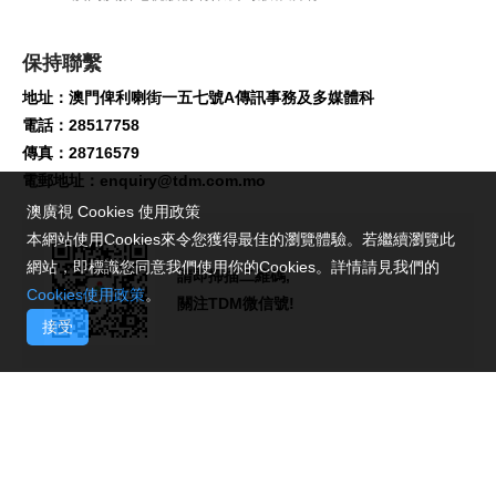
保持聯繫
地址：澳門俾利喇街一五七號A傳訊事務及多媒體科
電話：28517758
傳真：28716579
電郵地址：
enquiry@tdm.com.mo
澳廣視 Cookies 使用政策
本網站使用Cookies來令您獲得最佳的瀏覽體驗。若繼續瀏覽此
網站，即標識您同意我們使用你的Cookies。詳情請見我們的
請即掃描二維碼,
Cookies使用政策
。
關注TDM微信號!
接受