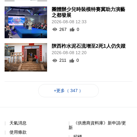
團體辦少兒時裝模特賽冀助力演藝
之都發展
2026-08-08 12:33
267
0
陝西柞水泥石流增至2死1人仍失蹤
2026-08-08 12:20
211
0
+更多（ 347 ）
天氣消息
《供應商資料庫》新申請/更
新
使用條款
招標