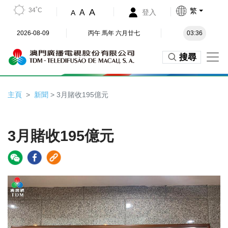
34˚C
繁
A
A
登入
A
2026-08-09
丙午 馬年 六月廿七
03:36
搜尋
主頁
新聞
> 3月賭收195億元
3月賭收195億元