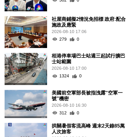
社屋商鋪擬2情況免招標 政府:配合
施政及應緊
2026-08-10 17:06
279
0
栢港停車場巴士站週三起試行擴巴
士站範圍
2026-08-10 17:00
1324
0
美國前空軍部長被指洩露“空軍一
號”機密
2026-08-10 16:30
312
0
拱關暑假客流高峰 週末2天錄85萬
人次旅客