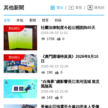
其他新聞
/
/
電台
電視
微視頻
全部
本地
要聞
體育
特稿
社團法律制度今起公開諮詢45天
2026-08-10 11:01
1758
0
《澳門講場特派員》2026年8月10
日
2026-08-10 15:39
190
0
“白海豚”續影響長江淮河流域 致災
風險高
2026-08-10 23:45
143
0
哥倫比亞強震至今逾20死多人受傷