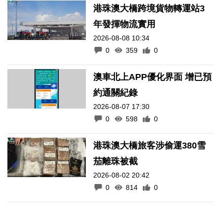
港珠澳大橋跨境貨物轉運站3
年發揮物流實用
2026-08-08 10:34
0
359
0
澳車北上APP優化界面 增已預
約通關紀錄
2026-08-07 17:30
0
598
0
港珠澳大橋旅客涉偷運380雪
茄離珠被截
2026-08-02 20:42
0
814
0