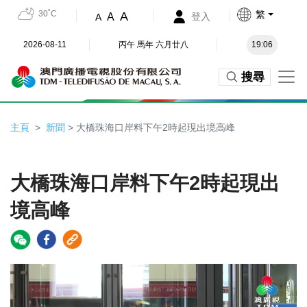
30˚C
繁
A
A
登入
A
2026-08-11
丙午 馬年 六月廿八
19:06
搜尋
主頁
新聞
> 大橋珠海口岸料下午2時起現出境高峰
大橋珠海口岸料下午2時起現出
境高峰
Video
Player