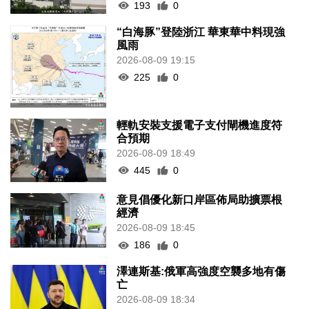
193
0
“白海豚”登陸浙江 華東華中料現強
風雨
2026-08-09 19:15
225
0
輕軌安裝支援電子支付閘機進度符
合預期
2026-08-09 18:49
445
0
意見倡優化新口岸區佈局助擴票根
經濟
2026-08-09 18:45
186
0
澤連斯基:俄軍高強度空襲多地有傷
亡
2026-08-09 18:34