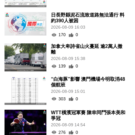
日長野縣泥石流致道路無法通行 料
約390人被困
2026-08-09 16:03
170
0
加拿大卑詩省山火蔓延 逾2萬人撤
離
2026-08-09 15:38
139
0
“白海豚”影響 澳門機場今明取消48
個航班
2026-08-09 15:01
303
0
WTT橫濱冠軍賽 陳幸同鬥張本美和
爭冠
2026-08-09 14:54
276
0