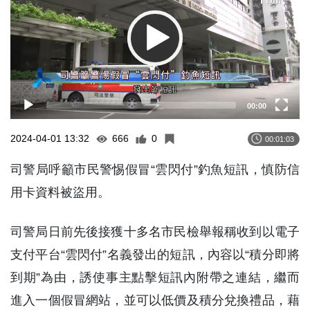
00:00
2024-04-01 13:32
666
0
00:01:03
司警局呼籲市民警惕假冒“雲閃付”釣魚短訊，慎防信
用卡資料被盜用。
司警局日前先後接獲十多名市民檢舉報稱收到以電子
支付平台“雲閃付”名義發出的短訊，內容以“積分即將
到期”為由，誘使事主點擊短訊內附帶之連結，繼而
進入一個假冒網站，並可以低價及積分兌換禮品，藉