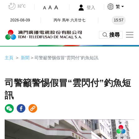
32˚C
繁
A
A
登入
A
2026-08-09
丙午 馬年 六月廿七
15:57
搜尋
主頁
新聞
> 司警籲警惕假冒“雲閃付”釣魚短訊
司警籲警惕假冒“雲閃付”釣魚短
訊
Video
Player