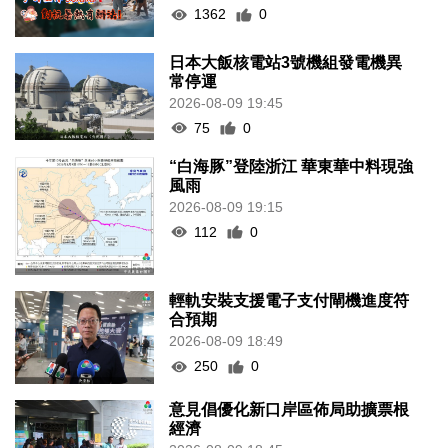
1362
0
日本大飯核電站3號機組發電機異
常停運
2026-08-09 19:45
75
0
“白海豚”登陸浙江 華東華中料現強
風雨
2026-08-09 19:15
112
0
輕軌安裝支援電子支付閘機進度符
合預期
2026-08-09 18:49
250
0
意見倡優化新口岸區佈局助擴票根
經濟