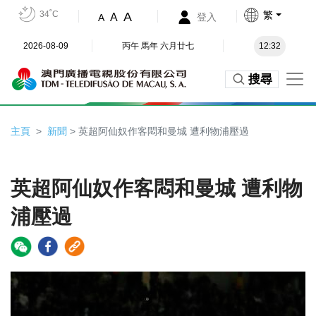
34˚C
繁
A
A
登入
A
2026-08-09
丙午 馬年 六月廿七
12:32
搜尋
主頁
新聞
> 英超阿仙奴作客悶和曼城 遭利物浦壓過
英超阿仙奴作客悶和曼城 遭利物
浦壓過