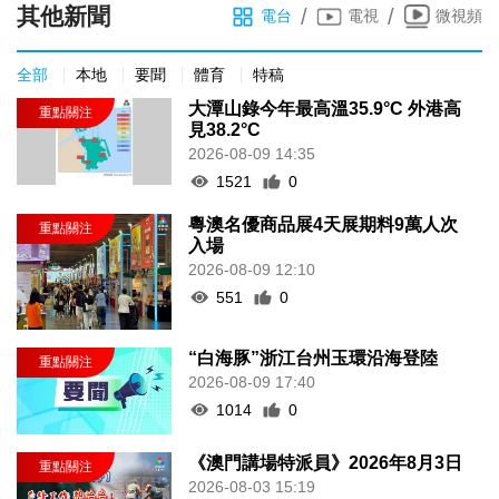
其他新聞
/
/
電台
電視
微視頻
全部
本地
要聞
體育
特稿
大潭山錄今年最高溫35.9°C 外港高
見38.2°C
2026-08-09 14:35
1521
0
粵澳名優商品展4天展期料9萬人次
入場
2026-08-09 12:10
551
0
“白海豚”浙江台州玉環沿海登陸
2026-08-09 17:40
1014
0
《澳門講場特派員》2026年8月3日
2026-08-03 15:19