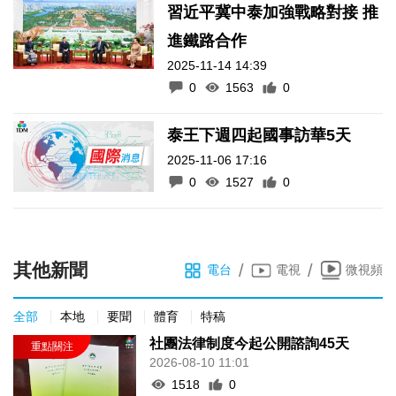
習近平冀中泰加強戰略對接 推
進鐵路合作
2025-11-14 14:39
0
1563
0
泰王下週四起國事訪華5天
2025-11-06 17:16
0
1527
0
其他新聞
/
/
電台
電視
微視頻
全部
本地
要聞
體育
特稿
社團法律制度今起公開諮詢45天
2026-08-10 11:01
1518
0