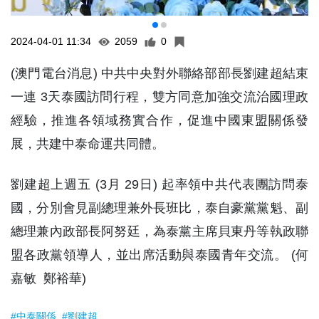
2024-04-01 11:34
2059
0
(澳門電台消息) 中共中央對外聯絡部部長劉建超結束
一連 3天泰國訪問行程，雙方同意加強交流治國理政
經驗，推進各領域務實合作，促進中國東盟關係發
展，共建中泰命運共同體。
劉建超上週五 (3月 29日) 起率領中共代表團訪問泰
國，分別會見副總理兼外長班比，泰自豪黨黨魁、副
總理兼內政部長阿努廷，為泰黨主席貝東丹等執政聯
盟各政黨領導人，並出席活動與泰國青年交流。 (何
嘉敏 鄭裕華)
#中泰關係
#劉建超