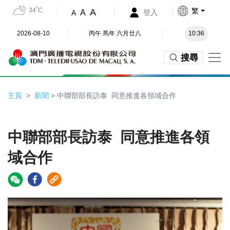
34˚C
繁
A
A
登入
A
2026-08-10
丙午 馬年 六月廿八
10:36
搜尋
主頁
新聞
> 中聯部部長訪泰 同意推進各領域合作
中聯部部長訪泰 同意推進各領
域合作