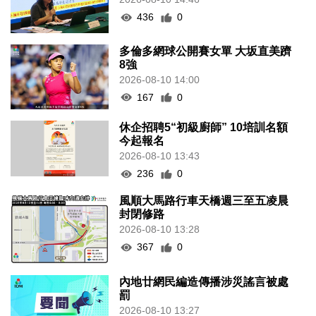
436
0
多倫多網球公開賽女單 大坂直美躋
8強
2026-08-10 14:00
167
0
休企招聘5“初級廚師” 10培訓名額
今起報名
2026-08-10 13:43
236
0
風順大馬路行車天橋週三至五凌晨
封閉修路
2026-08-10 13:28
367
0
內地廿網民編造傳播涉災謠言被處
罰
2026-08-10 13:27