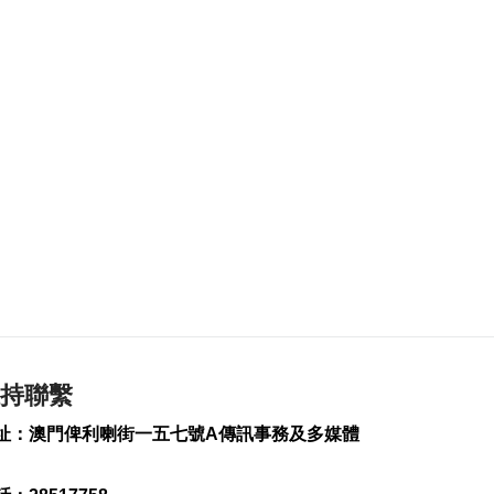
2026-08-07 19:44
150
0
政府啟梳理樓宇外牆
維修防火安全監管流
程
2026-08-07 19:41
175
0
“白海豚”料今晚移入
東海 多地提前防颱
2026-08-07 19:27
274
0
議事亭前地大三巴等
一帶將滅蚊
2026-08-07 19:24
持聯繫
146
0
址：澳門俾利喇街一五七號A傳訊事務及多媒體
7旬翁流感重症須深切
治療