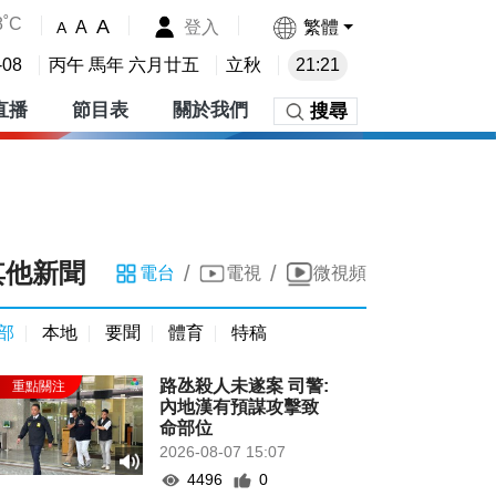
8˚C
A
登入
繁體
A
A
-08
丙午 馬年 六月廿五
立秋
21:21
直播
節目表
關於我們
搜尋
其他新聞
/
/
電台
電視
微視頻
部
本地
要聞
體育
特稿
路氹殺人未遂案 司警:
內地漢有預謀攻擊致
命部位
2026-08-07 15:07
4496
0