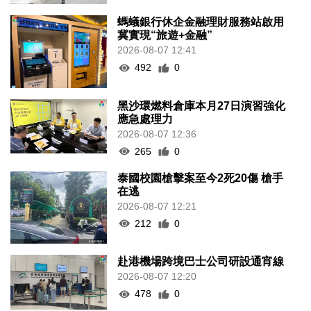
螞蟻銀行休企金融理財服務站啟用
冀實現“旅遊+金融”
2026-08-07 12:41
492
0
黑沙環燃料倉庫本月27日演習強化
應急處理力
2026-08-07 12:36
265
0
泰國校園槍擊案至今2死20傷 槍手
在逃
2026-08-07 12:21
212
0
赴港機場跨境巴士公司研設通宵線
2026-08-07 12:20
478
0