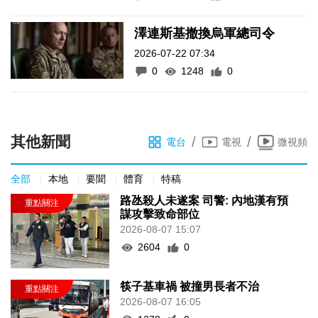
澤連斯基撤換烏軍總司令
2026-07-22 07:34
0
1248
0
其他新聞
/
/
電台
電視
微視頻
全部
本地
要聞
體育
特稿
路氹殺人未遂案 司警: 內地漢有預
謀攻擊致命部位
2026-08-07 15:07
2604
0
筷子基車禍 被撞男長者不治
2026-08-07 16:05