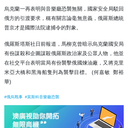
烏克蘭一再表明與音樂廳恐襲無關，國家安全局駁回
俄方的引渡要求，稱有關言論毫無意義，俄羅斯總統
普京才是國際法院逮捕令的對象。
俄羅斯塔斯社日前報道，馬柳克曾暗示烏克蘭國安局
有份謀殺和企圖謀殺俄羅斯政治家及公眾人物，他並
在社交平台表明當局有份襲擊俄國煉油廠，又將克里
米亞大橋和黑海船隻列為襲擊目標。 (何嘉敏 鄭裕
華)
#俄烏戰事
#莫斯科音樂廳恐襲