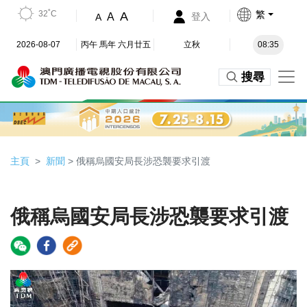
32˚C
繁
A
A
登入
A
2026-08-07
丙午 馬年 六月廿五
立秋
08:35
搜尋
主頁
新聞
> 俄稱烏國安局長涉恐襲要求引渡
俄稱烏國安局長涉恐襲要求引渡