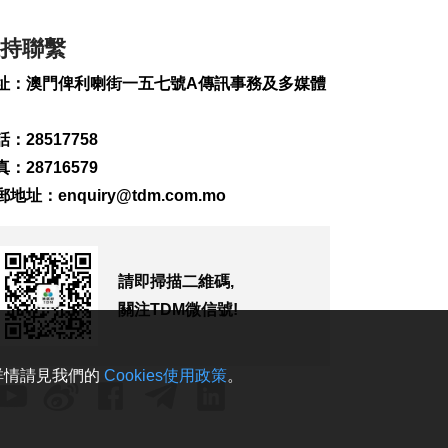
255
0
持聯繫
內地傳媒公司拜訪澳
廣視冀加強交流
址：澳門俾利喇街一五七號A傳訊事務及多媒體
2026-08-06 18:22
224
0
：28517758
海南島附近低壓區不
：28716579
排除移向南海北部
郵地址：
enquiry@tdm.com.mo
2026-08-06 17:58
334
0
黎以商停火執行情況
請即掃描二維碼,
以軍稱2兵遭襲身亡
2026-08-06 17:45
關注TDM微信號!
148
0
筷子基7旬翁疑衝出馬
。詳情請見我們的
Cookies使用政策
。
路遭巴士撞傷搶救
2026-08-06 17:38
2558
0