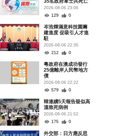
35名政府軍士兵死亡
2026-08-06 23:06
129
0
岑浩輝滿意科技園籌
建進度 促吸引人才進
駐
2026-08-06 22:35
212
0
粵政府在澳成功發行
25億離岸人民幣地方
債
2026-08-06 22:22
579
0
韓連續5天報告疑似高
溫致死病例
2026-08-06 21:52
175
0
外交部：日方應反思