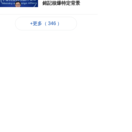
銘記核爆特定背景
2026-08-06 20:42
175
0
+更多（ 346 ）
工務局持續優化石排
灣社區未發展土地
2026-08-06 20:11
259
0
深合區升級改造系統
為橫琴單牌車北上作
準備
2026-08-06 19:46
327
0
朝鮮向東部海域發射
短程彈道導彈
2026-08-06 19:41
128
0
陳禮祺促規範停車場
車輛升降機使用保養