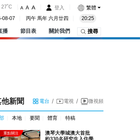
27˚C
A
登入
繁體
A
A
-08-07
丙午 馬年 六月廿四
20:25
直播
節目表
關於我們
搜尋
其他新聞
/
/
電台
電視
微視頻
部
本地
要聞
體育
特稿
澳琴大學城澳大首批
約330名研究生入住學