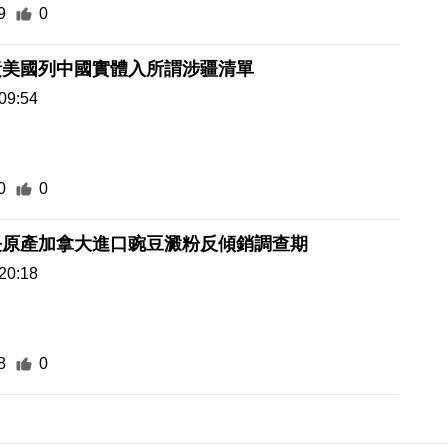
9
0
責美國列中國實體入所謂涉疆清單
09:54
0
0
長原產加拿大進口豌豆澱粉反傾銷調查期
20:18
8
0