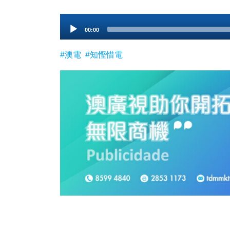
Audio
00:00
Player
#澳電
#知慳惜電