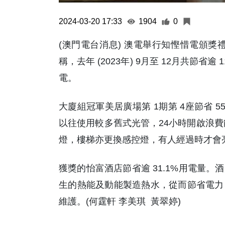
2024-03-20 17:33
1904
0
(澳門電台消息) 澳電舉行知慳惜電頒獎禮，
稱，去年 (2023年) 9月至 12月共節省逾
電。
大廈組冠軍美居廣場第 1期第 4座節省 
以往使用較多舊式光管，24小時開啟浪費
燈，樓梯亦更換感控燈，有人經過時才會
獲獎的怡富酒店節省逾 31.1%用電量
生的熱能及動能製造熱水，從而節省電力
維護。(何霆軒 李美琪 黃翠婷)