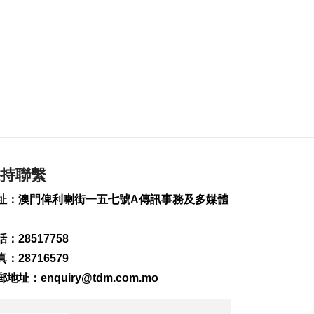
譚偉文要求都更公司
探索多元更新模式
2026-08-08 11:47
1251
0
托所倡生育友好加油
站聯動社區加強推廣
2026-08-08 11:22
371
0
《夢影牡丹亭》糅合
雙非遺現代話劇展文
持聯繫
化交融
2026-08-08 10:55
址：澳門俾利喇街一五七號A傳訊事務及多媒體
228
0
亞婆井單位火警撲滅
：28517758
疑涉熱水爐電線短路
：28716579
2026-08-08 10:43
郵地址：
enquiry@tdm.com.mo
497
0
港珠澳大橋跨境貨物