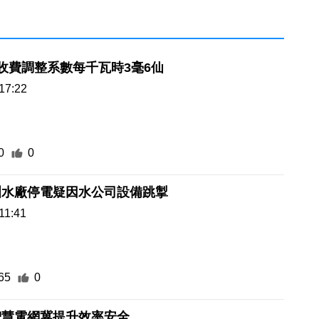
收費調整系數每千瓦時3毫6仙
17:22
0
0
洲水廠停電疑因水公司設備跳掣
11:41
65
0
智慧電網冀提升效率安全