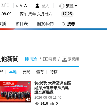
31˚C
A
登入
繁體
A
A
-08-09
丙午 馬年 六月廿六
17:25
直播
節目表
關於我們
搜尋
其他新聞
/
/
電台
電視
微視頻
部
本地
要聞
體育
特稿
黃少澤: 大灣區深合區
縱深推進帶來法治建
設全新機遇
2026-08-08 11:40
1418
0