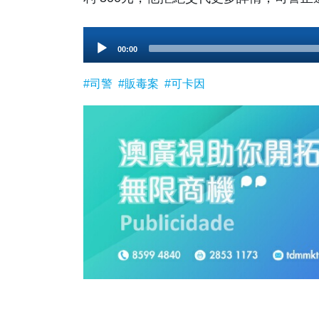
Audio
00:00
Player
#司警
#販毒案
#可卡因