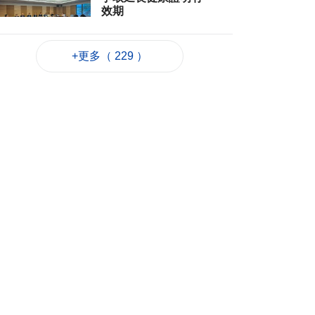
效期
2026-08-06 13:06
166
0
+更多（ 229 ）
金管局提醒警惕偽冒
保誠保險網站及詐騙
信息
2026-08-06 12:41
486
0
學聯辦法律知識活動
冀助學員做好升大規
劃
2026-08-06 12:22
196
0
粵澳名優首日簽49份
協議 展商冀合作拓市
2026-08-06 12:19
181
0