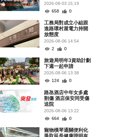
2026-08-03 15:19
658
0
工務局對成立小組跟
進路環村屋電力持開
放態度
2026-08-06 14:54
2
0
旅遊局明年3資助計劃
下週一起申請
2026-08-06 13:38
124
0
路氹酒店中年女多處
割傷 酒店保安同受傷
送院
2026-08-06 13:22
664
0
寵物橫琴通關便利化
爭取延長健康證明有