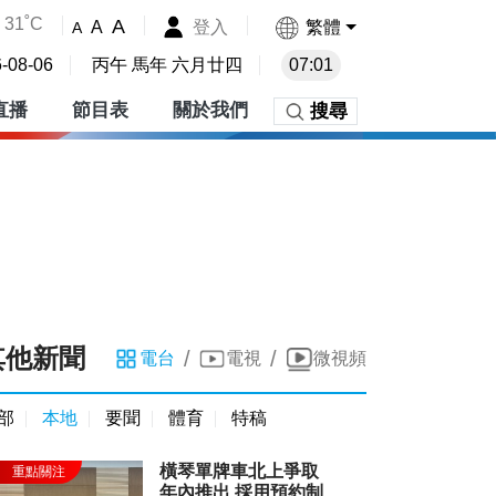
31˚C
A
登入
繁體
A
A
-08-06
丙午 馬年 六月廿四
07:01
直播
節目表
關於我們
搜尋
其他新聞
/
/
電台
電視
微視頻
部
本地
要聞
體育
特稿
橫琴單牌車北上爭取
年內推出 採用預約制