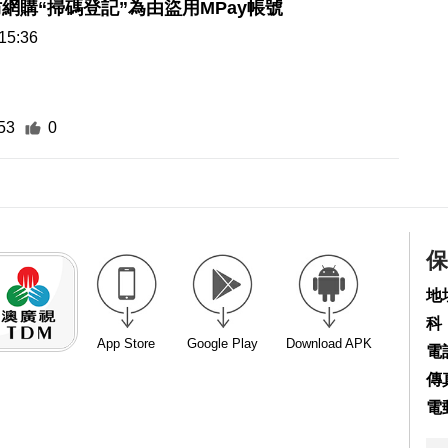
網購“掃碼登記”為由盜用MPay帳號
15:36
53
0
保
地
科
App Store
Google Play
Download APK
電話
傳真
電