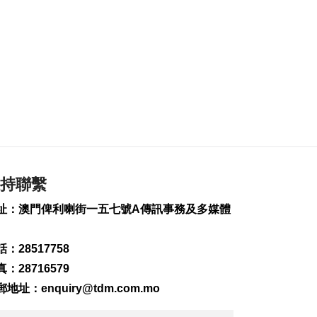
計劃明開展
2026-08-06 10:54
351
0
第8場社文茶座本月20
日晚舉行
2026-08-06 10:31
209
0
治安警察局局長伍素
萍宣誓就職
2026-08-05 22:47
持聯繫
1160
0
址：澳門俾利喇街一五七號A傳訊事務及多媒體
港書展“澳門館”展逾
750 種本澳出版物
：28517758
2026-08-05 21:06
326
0
：28716579
郵地址：
enquiry@tdm.com.mo
9人獲晉升為副關務監
督