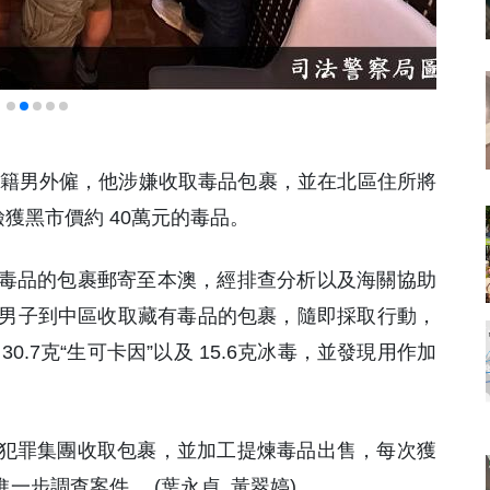
菲律賓籍男外僱，他涉嫌收取毒品包裹，並在北區住所將
獲黑市價約 40萬元的毒品。
毒品的包裹郵寄至本澳，經排查分析以及海關協助
涉案男子到中區收取藏有毒品的包裹，隨即採取行動，
.7克“生可卡因”以及 15.6克冰毒，並發現用作加
犯罪集團收取包裹，並加工提煉毒品出售，每次獲
進一步調查案件。 (葉永貞 黃翠婷)