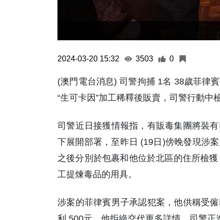
2024-03-20 15:32
3503
0
(澳門電台消息) 司警拘捕 1名 38歲
“生可卡因”加工稀釋後販賣，司警行動中檢
司警近日接獲情報指，有販毒集團將裝有
下展開部署，至昨日 (19日)傍晚發現
之後分別於包裹和他位於北區的住所檢獲 30
工提煉毒品的用具。
涉案的菲律賓男子承認犯案，他供稱受僱
利 500元，他拒絶交代更多詳情，司警正