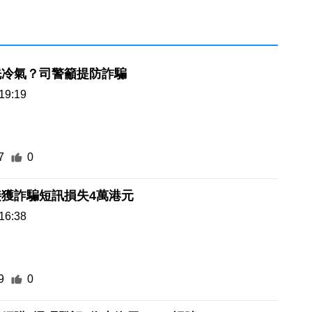
洗冷氣？司警籲提防詐騙
19:19
7
0
獲詐騙短訊損失4萬港元
16:38
9
0