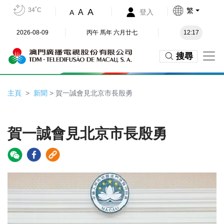
34˚C
繁
A
A
登入
A
2026-08-09
丙午 馬年 六月廿七
12:17
搜尋
主頁
新聞
> 賀一誠會見北京市長殷勇
賀一誠會見北京市長殷勇