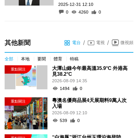
2025-12-31 12:10
0
4260
0
其他新聞
/
/
電台
電視
微視頻
全部
本地
要聞
體育
特稿
大潭山錄今年最高溫35.9°C 外港高
見38.2°C
2026-08-09 14:35
1494
0
粵澳名優商品展4天展期料9萬人次
入場
2026-08-09 12:10
539
0
“白海豚”浙江台州玉環沿海登陸