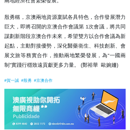
兩地經濟社會繁榮發展。
殷勇稱，京澳兩地資源稟賦各具特色，合作發展潛力
巨大，即將召開的京澳合作會議第 1次會議，將共同
謀劃新階段京澳合作未來，希望雙方以合作會議為新
起點，主動對接優勢，深化醫藥衛生、科技創新、會
展文旅等務實合作，推動兩地繁榮發展，為“一國兩
制”實踐行穩致遠貢獻更多力量。 (鄭裕華 歐婉姍)
#賀一誠
#殷勇
#京澳合作