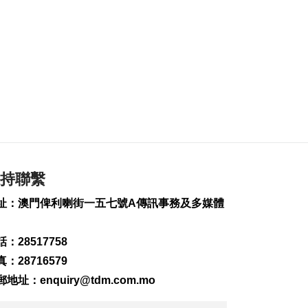
384
0
首店經濟推介會舉行
助潛力品牌落戶澳門
2026-08-06 18:47
240
0
4街市14攤位競投 逾
330人參與解釋會
2026-08-06 18:40
277
0
持聯繫
內地傳媒公司拜訪澳
廣視冀加強交流
址：澳門俾利喇街一五七號A傳訊事務及多媒體
2026-08-06 18:22
248
0
：28517758
海南島附近低壓區不
：28716579
排除移向南海北部
郵地址：
enquiry@tdm.com.mo
2026-08-06 17:58
370
0