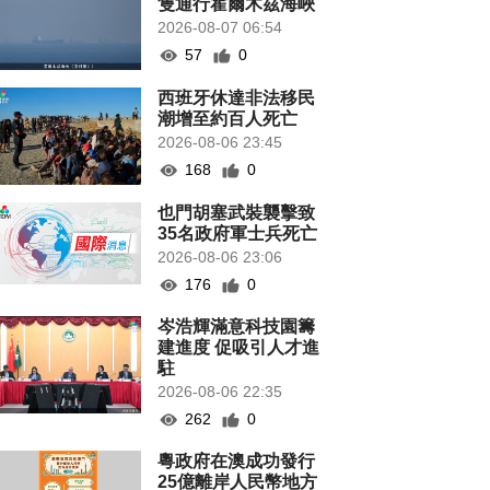
隻通行霍爾木茲海峽
2026-08-07 06:54
57
0
西班牙休達非法移民
潮增至約百人死亡
2026-08-06 23:45
168
0
也門胡塞武裝襲擊致
35名政府軍士兵死亡
2026-08-06 23:06
176
0
岑浩輝滿意科技園籌
建進度 促吸引人才進
駐
2026-08-06 22:35
262
0
粵政府在澳成功發行
25億離岸人民幣地方