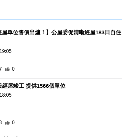
年經屋單位售價出爐！】公屋委促清晰經屋183日自住
19:05
7
0
新城A4地段經屋竣工 提供1566個單位
18:05
8
0