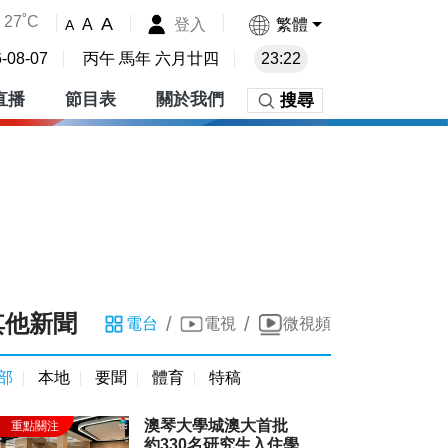
27˚C
A
登入
繁體
A
A
-08-07
丙午 馬年 六月廿四
23:22
直播
節目表
關於我們
搜尋
其他新聞
/
/
電台
電視
微視頻
部
本地
要聞
體育
特稿
澳琴大學城澳大首批
約330名研究生入住學