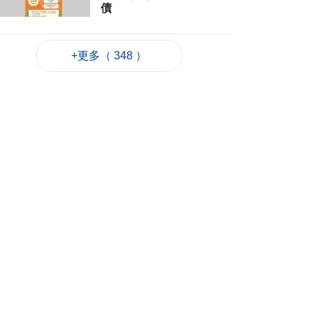
債
2026-08-06 22:22
671
0
+更多（ 348 ）
韓連續5天報告疑似高
溫致死病例
2026-08-06 21:52
206
0
外交部：日方應反思
銘記核爆特定背景
2026-08-06 20:42
199
0
工務局持續優化石排
灣社區未發展土地
2026-08-06 20:11
297
0
深合區升級改造系統
為橫琴單牌車北上作