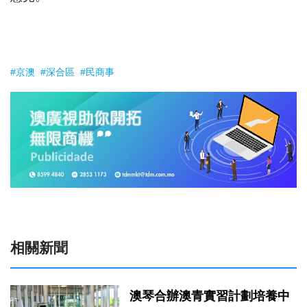
#京澳
#深合區
#民商事
相關新聞
澳琴合辦澳青實習計劃培養中