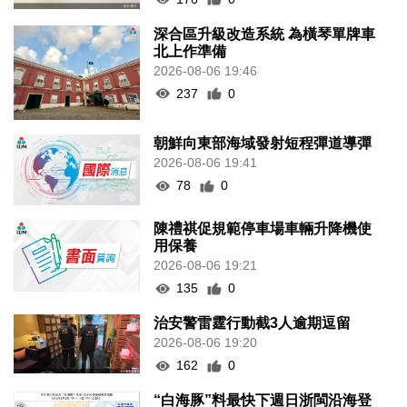
深合區升級改造系統 為橫琴單牌車
北上作準備
2026-08-06 19:46
237
0
朝鮮向東部海域發射短程彈道導彈
2026-08-06 19:41
78
0
陳禮祺促規範停車場車輛升降機使
用保養
2026-08-06 19:21
135
0
治安警雷霆行動截3人逾期逗留
2026-08-06 19:20
162
0
“白海豚”料最快下週日浙閩沿海登