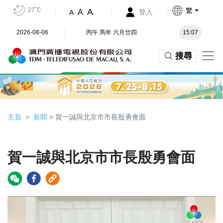
27˚C
繁
A
A
登入
A
2026-08-06
丙午 馬年 六月廿四
15:07
搜尋
主頁
新聞
> 賀一誠與北京市市長殷勇會面
賀一誠與北京市市長殷勇會面
Video
Player