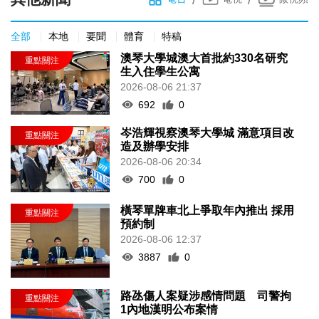
全部
本地
要聞
體育
特稿
澳琴大學城澳大首批約330名研究
生入住學生公寓
2026-08-06 21:37
692
0
岑浩輝視察澳琴大學城 滿意項目改
造及辦學安排
2026-08-06 20:34
700
0
橫琴單牌車北上爭取年內推出 採用
預約制
2026-08-06 12:37
3887
0
路氹傷人案疑涉感情問題 司警拘
1內地漢明公布案情