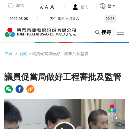
30˚C
繁
A
A
登入
A
2026-08-08
丙午 馬年 六月廿六
00:58
搜尋
主頁
新聞
> 議員促當局做好工程審批及監管
議員促當局做好工程審批及監管
Video
Player