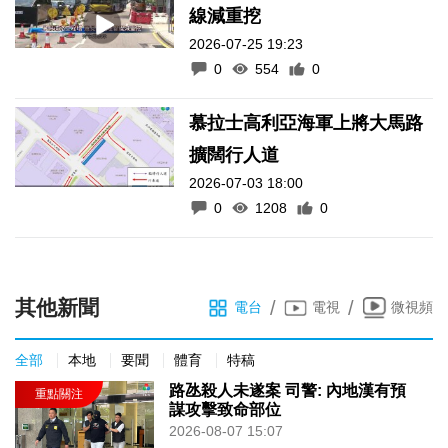
線減重挖
2026-07-25 19:23
0
554
0
慕拉士高利亞海軍上將大馬路
擴闊行人道
2026-07-03 18:00
0
1208
0
其他新聞
/
/
電台
電視
微視頻
全部
本地
要聞
體育
特稿
路氹殺人未遂案 司警: 內地漢有預
謀攻擊致命部位
2026-08-07 15:07