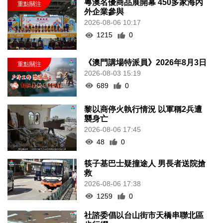
粵澳名優商品展開幕 450多家海內
外企業參與
2026-08-06 10:17
1215
0
《澳門講場特派員》2026年8月3日
2026-08-03 15:19
689
0
黎以商停火執行情況 以軍稱2兵遭
襲身亡
2026-08-06 17:45
48
0
筷子基巴士疑撞途人 男長者送院搶
救
2026-08-06 17:38
1259
0
社諮委倡以台山街市天橋串聯北區