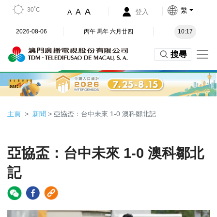
30˚C
繁
A
A
登入
A
2026-08-06
丙午 馬年 六月廿四
10:17
搜尋
主頁
新聞
> 亞協盃：台中未來 1-0 澳科鄒北記
亞協盃：台中未來 1-0 澳科鄒北
記
Video