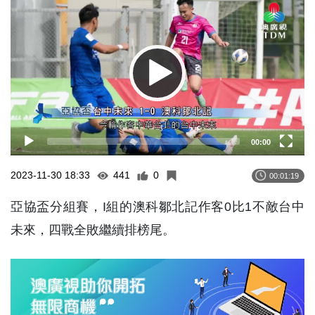
Player
00:00
2023-11-30 18:33
441
0
00:01:19
亞協盃分組賽，I組的澳科鄒北記作客0比1不敵台中
未來，四戰全敗繼續排榜尾。