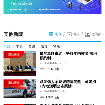
其他新聞
/
/
電台
電視
微視頻
全部
本地
要聞
體育
特稿
橫琴單牌車北上爭取年內推出 採用
預約制
2026-08-06 12:37
3216
0
路氹傷人案疑涉感情問題 司警拘
1內地漢明公布案情
2026-08-06 17:12
1762
0