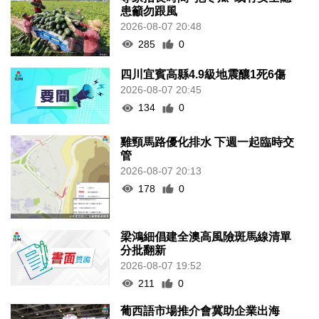
患籲勿跟風
2026-08-07 20:48
285
0
四川宜賓高縣4.9級地震釀1死6傷
2026-08-07 20:45
134
0
雞頸馬路優化排水 下週一起臨時交
管
2026-08-07 20:13
178
0
梁鴻細倡建全澳高風險斑馬線清單
分批翻新
2026-08-07 19:52
211
0
葡西語市場推介會冀助企業出海