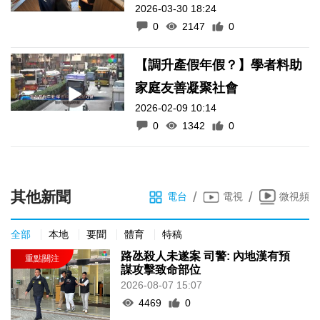
2026-03-30 18:24
0
2147
0
【調升產假年假？】學者料助
家庭友善凝聚社會
2026-02-09 10:14
0
1342
0
其他新聞
/
/
電台
電視
微視頻
全部
本地
要聞
體育
特稿
路氹殺人未遂案 司警: 內地漢有預
謀攻擊致命部位
2026-08-07 15:07
4469
0