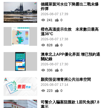
德國萊茵河水位下降露出二戰未爆
炸彈
2026-08-07 17:39
241
0
橙色高溫提示生效 未來數日最高
溫36°C
2026-08-07 17:38
828
0
澳車北上APP優化界面 增已預約通
關紀錄
2026-08-07 17:30
336
0
顏奕恆促增青洲公共泊車空間
2026-08-07 17:14
223
0
司警介入騙案阻匯款 1居民免損7.8
萬元