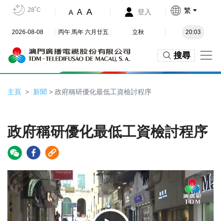
28˚C
繁
A
A
登入
A
2026-08-08
丙午 馬年 六月廿五
立秋
20:03
搜尋
主頁
新聞
> 政府稱研優化最低工資檢討程序
政府稱研優化最低工資檢討程序
Video
Player