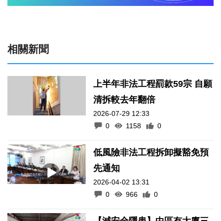
相關新聞
上半年非法工程罰款59宗 自願
清拆較去年翻倍
2026-07-29 12:33
0
1158
0
低風險非法工程拆卸擬豁免預
先通知
2026-04-02 13:31
0
966
0
【減安全隱患】中區有大廈三