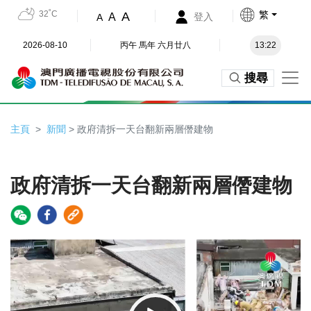
32˚C
繁
A
A
登入
A
2026-08-10
丙午 馬年 六月廿八
13:22
搜尋
主頁
新聞
> 政府清拆一天台翻新兩層僭建物
政府清拆一天台翻新兩層僭建物
Video
Player