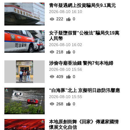
青年疑遇網上投資騙局失9.1萬元
2026-08-10 16:10
222
0
女子疑墮假冒“公檢法”騙局失19萬
人民幣
2026-08-10 16:02
218
0
涉偷寺廟香油錢 警拘7旬本地婦
2026-08-10 15:56
409
0
“白海豚”北上 京擬明日啟防汛響應
2026-08-10 15:55
268
0
本地原創街舞《回家》傳遞家國情
懷展文化自信